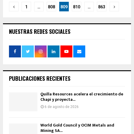
Paginación
1
…
808
809
810
…
863
de
entradas
NUESTRAS REDES SOCIALES
PUBLICACIONES RECIENTES
Quilla Resources acelera el crecimiento de
Chapi y proyecta...
6 de agosto de 2026
World Gold Council y OCIM Metals and
Mining SA...