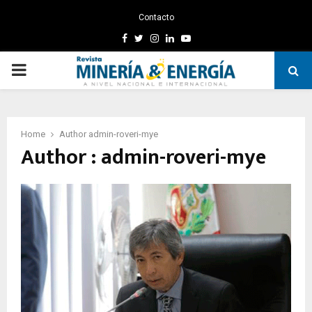
Contacto
Facebook
Twitter
Instagram
Linkedin
Youtube
PRIMARY
MENU
Home
Author
admin-roveri-mye
Author :
admin-roveri-mye