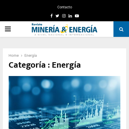
Contacto
Facebook
Twitter
Instagram
Linkedin
Youtube
PRIMARY
MENU
Home
Energía
Categoría : Energía