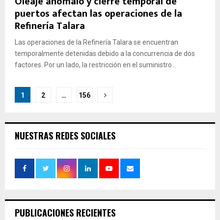
Oleaje anómalo y cierre temporal de
puertos afectan las operaciones de la
Refinería Talara
Las operaciones de la Refinería Talara se encuentran
temporalmente detenidas debido a la concurrencia de dos
factores. Por un lado, la restricción en el suministro...
Paginación
1
2
…
156
de
entradas
NUESTRAS REDES SOCIALES
PUBLICACIONES RECIENTES