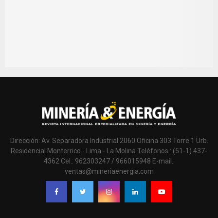
Dirección: Av. Separadora Industrial 2060 Oficina 303 Torre 1 Urb.
Residencial Monterrico - Lima - La Molina Teléfonos.: (51-1) 437-
4362 Cel.: 962303247 / 966015948 E-mail.:
ventas@mineriaenergia.com