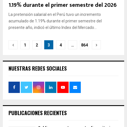
1.19% durante el primer semestre del 2026
La pretensión salarial en el Perú tuvo un incremento
acumulado de 1.19% durante el primer semestre del
presente año, indicó el último Index del Mercado...
Paginación
1
2
3
4
…
864
de
entradas
NUESTRAS REDES SOCIALES
PUBLICACIONES RECIENTES