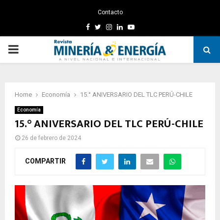
Contacto
Facebook
Twitter
Instagram
Linkedin
Youtube
PRIMARY
MENU
Home
Economía
15.° ANIVERSARIO DEL TLC PERÚ-CHILE
Economía
15.° ANIVERSARIO DEL TLC PERÚ-CHILE
26 de febrero de 2024
COMPARTIR