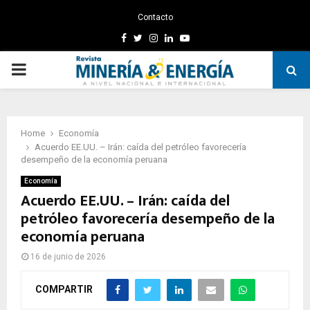
Contacto
Facebook
Twitter
Instagram
Linkedin
Youtube
PRIMARY
MENU
Home
Economía
Acuerdo EE.UU. – Irán: caída del petróleo favorecería
desempeño de la economía peruana
Economía
Acuerdo EE.UU. – Irán: caída del
petróleo favorecería desempeño de la
economía peruana
16 de junio de 2026
COMPARTIR