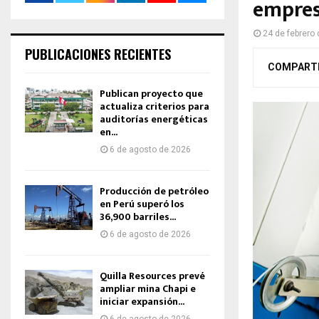
empres
24 de febrero
PUBLICACIONES RECIENTES
COMPART
Publican proyecto que
actualiza criterios para
auditorías energéticas
en...
6 de agosto de 2026
Producción de petróleo
en Perú superó los
36,900 barriles...
6 de agosto de 2026
Quilla Resources prevé
ampliar mina Chapi e
iniciar expansión...