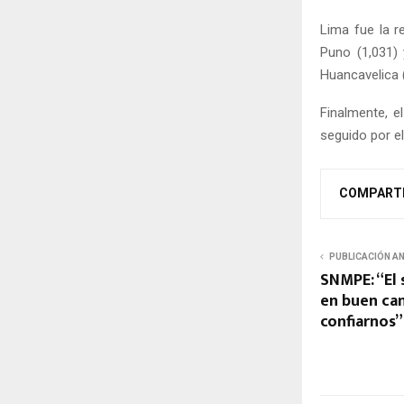
Lima fue la r
Puno (1,031) 
Huancavelica 
Finalmente, e
seguido por el 
COMPART
PUBLICACIÓN A
SNMPE: “El 
en buen ca
confiarnos”