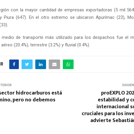
egión con la mayor cantidad de empresas exportadoras (5 mil 564
y Piura (647). En el otro extremo se ubicaron Apurímac (23), M
(33).
l medio de transporte más utilizado para los despachos fue el m
aéreo (20.4%), terrestre (3.2%) y fluvial (0.4%).
IR
NTERIOR
SIGUIE
sector hidrocarburos está
proEXPLO 202
mino, pero no debemos
estabilidad y 
internacional 
cruciales para los inv
advierte Sebastiá