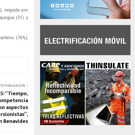
), seguida por
oquegua (31) y
arítimo (76%),
NTE PUBLICACIÓN
5: “Tiempo,
competencia
son aspectos
ersionistas”,
n Benavides