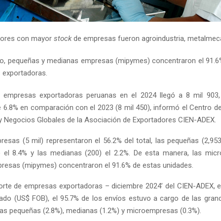
tores con mayor
stock
de empresas fueron agroindustria, metalmecá
o, pequeñas y medianas empresas (mipymes) concentraron el 91.6
 exportadoras.
 empresas exportadoras peruanas en el 2024 llegó a 8 mil 903, 
 6.8% en comparación con el 2023 (8 mil 450), informó el Centro de
 Negocios Globales de la Asociación de Exportadores CIEN-ADEX.
esas (5 mil) representaron el 56.2% del total, las pequeñas (2,953)
 el 8.4% y las medianas (200) el 2.2%. De esta manera, las mic
esas (mipymes) concentraron el 91.6% de estas unidades.
orte de empresas exportadoras – diciembre 2024’ del CIEN-ADEX, 
do (US$ FOB), el 95.7% de los envíos estuvo a cargo de las gra
las pequeñas (2.8%), medianas (1.2%) y microempresas (0.3%).