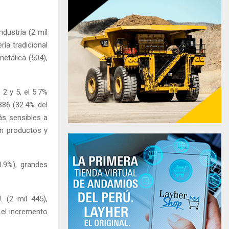
dustria (2 mil
ría tradicional
metálica (504),
 2 y 5, el 5.7%
886 (32.4% del
ás sensibles a
en productos y
.9%), grandes
 (2 mil 445),
ó el incremento