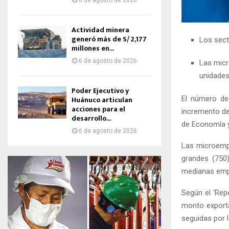
6 de agosto de 2026
Actividad minera
generó más de S/ 2,177
Los sec
millones en...
6 de agosto de 2026
Las micr
unidades
Poder Ejecutivo y
Huánuco articulan
El número de
acciones para el
incremento de
desarrollo...
de Economía y
6 de agosto de 2026
Las microempr
grandes (750)
medianas empr
Según el ‘Rep
monto exporta
seguidas por 