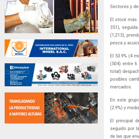
Sectores y de
El
stock
más a
351), seguida 
(1,213), prend
pesca y acuicu
El 53.9% (4 mi
(504) entre 6
total) despac
posibles camb
mercados.
En este grup
(2.9%) y media
El principal
seguido por la
de las que env