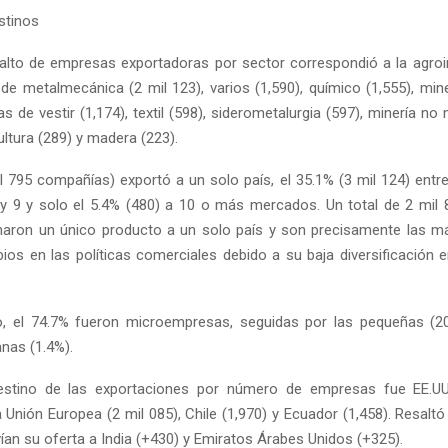
stinos
lto de empresas exportadoras por sector correspondió a la agroin
de metalmecánica (2 mil 123), varios (1,590), químico (1,555), mine
as de vestir (1,174), textil (598), siderometalurgia (597), minería no 
ltura (289) y madera (223).
l 795 compañías) exportó a un solo país, el 35.1% (3 mil 124) entre
 y 9 y solo el 5.4% (480) a 10 o más mercados. Un total de 2 mil 
haron un único producto a un solo país y son precisamente las m
ios en las políticas comerciales debido a su baja diversificación 
o, el 74.7% fueron microempresas, seguidas por las pequeñas (20
nas (1.4%).
 destino de las exportaciones por número de empresas fue EE.UU.
 Unión Europea (2 mil 085), Chile (1,970) y Ecuador (1,458). Resalt
ían su oferta a India (+430) y Emiratos Árabes Unidos (+325).