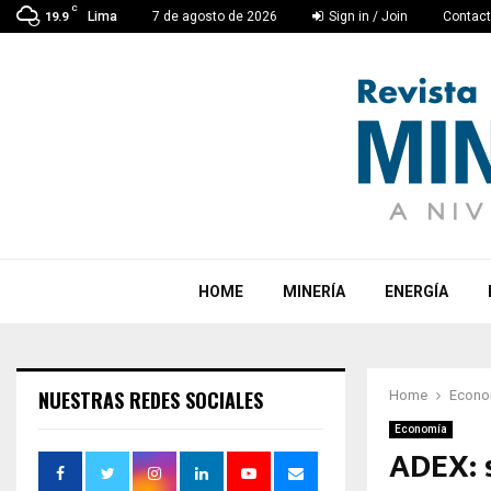
C
Lima
7 de agosto de 2026
Sign in / Join
Contac
19.9
HOME
MINERÍA
ENERGÍA
NUESTRAS REDES SOCIALES
Home
Econo
Economía
ADEX: 