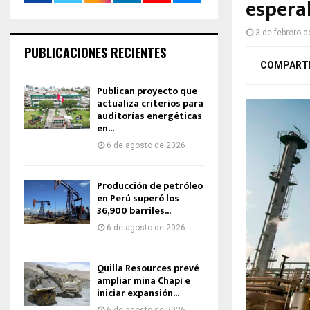
espera
3 de febrero 
PUBLICACIONES RECIENTES
COMPART
Publican proyecto que
actualiza criterios para
auditorías energéticas
en...
6 de agosto de 2026
Producción de petróleo
en Perú superó los
36,900 barriles...
6 de agosto de 2026
Quilla Resources prevé
ampliar mina Chapi e
iniciar expansión...