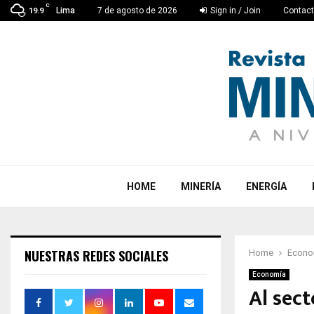
C
Lima
7 de agosto de 2026
Sign in / Join
Contac
19.9
HOME
MINERÍA
ENERGÍA
NUESTRAS REDES SOCIALES
Home
Econo
Economía
Al sect