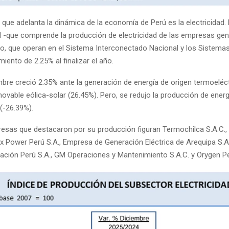
 que adelanta la dinámica de la economía de Perú es la electricidad.
ad -que comprende la producción de electricidad de las empresas ge
ico, que operan en el Sistema Interconectado Nacional y los Sistema
miento de 2.25% al finalizar el año.
mbre creció 2.35% ante la generación de energía de origen termoeléc
novable eólica-solar (26.45%). Pero, se redujo la producción de energ
 (-26.39%).
resas que destacaron por su producción figuran Termochilca S.A.C., 
ix Power Perú S.A., Empresa de Generación Eléctrica de Arequipa S.A
ción Perú S.A., GM Operaciones y Mantenimiento S.A.C. y Orygen Pe