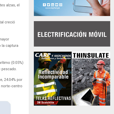
es alzas, el
al creció
 mayor
 la captura
rítimo (0.05%)
e pescado.
re, 24.04% por
a norte-centro