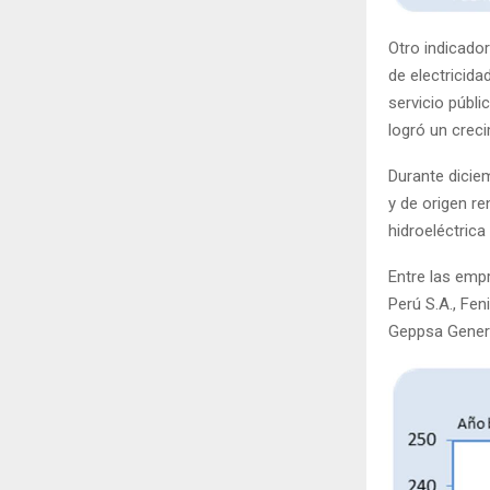
Otro indicador
de electricid
servicio públ
logró un creci
Durante dicie
y de origen re
hidroeléctrica
Entre las emp
Perú S.A., Fen
Geppsa Genera