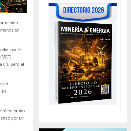
nformación
al menos un
eliminar. El
 (MEF)
a 0%, pero el
opiló
n en
etróleo crudo
mpensó por un