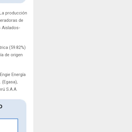
 La producción
neradoras de
s Aislados-
trica (59.82%)
ía de origen
Engie Energía
. (Egasa),
rú S.A.A.