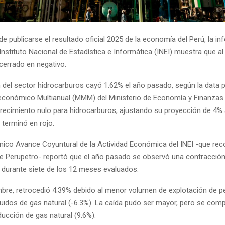
e publicarse el resultado oficial 2025 de la economía del Perú, la i
 Instituto Nacional de Estadística e Informática (INEI) muestra que 
cerrado en negativo.
del sector hidrocarburos cayó 1.62% el año pasado, según la data pr
conómico Multianual (MMM) del Ministerio de Economía y Finanzas
recimiento nulo para hidrocarburos, ajustando su proyección de 4% 
l terminó en rojo.
cnico Avance Coyuntural de la Actividad Económica del INEI -que rec
e Perupetro- reportó que el año pasado se observó una contracció
 durante siete de los 12 meses evaluados.
mbre, retrocedió 4.39% debido al menor volumen de explotación de p
íquidos de gas natural (-6.3%). La caída pudo ser mayor, pero se co
ducción de gas natural (9.6%).