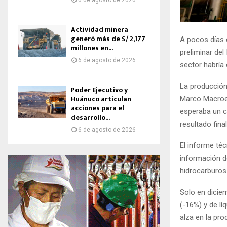
6 de agosto de 2026
Actividad minera
generó más de S/ 2,177
A pocos días d
millones en...
preliminar del
6 de agosto de 2026
sector habría 
La producción 
Poder Ejecutivo y
Huánuco articulan
Marco Macroe
acciones para el
esperaba un c
desarrollo...
resultado fina
6 de agosto de 2026
El informe té
información d
hidrocarburos
Solo en dicie
(-16%) y de l
alza en la pro