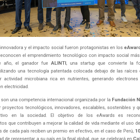
 innovadora y el impacto social fueron protagonistas en los
eAward
reconocen el emprendimiento tecnológico con impacto social más 
te año, el ganador fue
ALINTI
, una startup que convierte la f
utilizando una tecnología patentada colocada debajo de las raíces 
r actividad microbiana rica en nutrientes, generando electrones
 electricidad.
son una competencia internacional organizada por la
Fundación 
 proyectos tecnológicos, innovadores, escalables, sostenibles y 
itivo en la sociedad. El objetivo de los eAwards es recono
os que contribuyen a mejorar la calidad de vida mediante el uso de 
 de cada país reciben un premio en efectivo, en el caso de Perú,
10
ad de representar a su país en la final global, que se celebrará en
Co