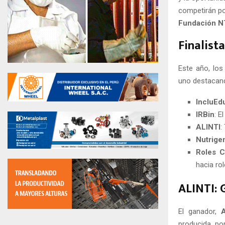
competirán po
Fundación 
Finalist
Este año, los
uno destacand
IncluEd
IRBin
: E
ALINTI
:
Nutrige
Roles C
hacia rol
ALINTI: 
El ganador,
producida por