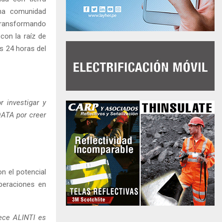
una comunidad
 transformando
con la raíz de
as 24 horas del
r investigar y
DATA por creer
n el potencial
peraciones en
rece ALINTI es