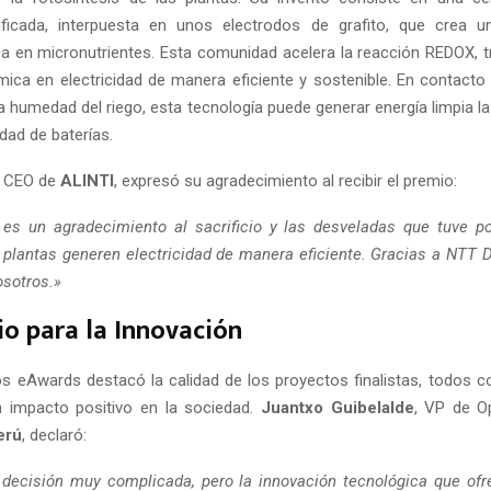
ificada, interpuesta en unos electrodos de grafito, que crea 
ca en micronutrientes. Esta comunidad acelera la reacción REDOX,
ímica en electricidad de manera eficiente y sostenible. En contacto 
la humedad del riego, esta tecnología puede generar energía limpia l
idad de baterías.
, CEO de
ALINTI
, expresó su agradecimiento al recibir el premio:
es un agradecimiento al sacrificio y las desveladas que tuve po
s plantas generen electricidad de manera eficiente. Gracias a NTT 
osotros.»
o para la Innovación
los eAwards destacó la calidad de los proyectos finalistas, todos co
n impacto positivo en la sociedad.
Juantxo Guibelalde
, VP de O
erú
, declaró:
decisión muy complicada, pero la innovación tecnológica que of