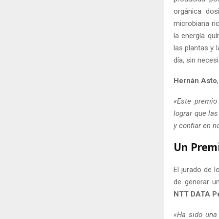
orgánica dos
microbiana ri
la energía qu
las plantas y 
día, sin neces
Hernán Asto
«Este premio 
lograr que la
y confiar en n
Un Premi
El jurado de 
de generar u
NTT DATA P
«Ha sido una 