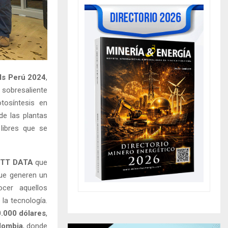
s Perú 2024
,
sobresaliente
otosíntesis en
de las plantas
 libres que se
NTT DATA
que
que generen un
cer aquellos
la tecnología.
.000 dólares
,
lombia
, donde