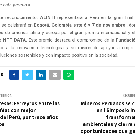
 este premio.»
te reconocimiento,
ALINTI
representará a Perú en la gran final 
e se celebrará en
Bogotá,
Colombia este 6 y 7 de noviembre
, d
ps de américa latina y europa por el gran premio internacional y 
de
NTT DATA
. Este premio destaca el compromiso de la
Fundaci
so a la innovación tecnológica y su misión de apoyar a empr
oluciones sostenibles y con impacto positivo en la sociedad.
IR
NTERIOR
SIGUIE
sas: Ferreyros entre las
Mineros Peruanos se 
ñías con mejor
en I Simposio I
del Perú, por trece años
transforma
os
ambientales y cierre
oportunidades que ge