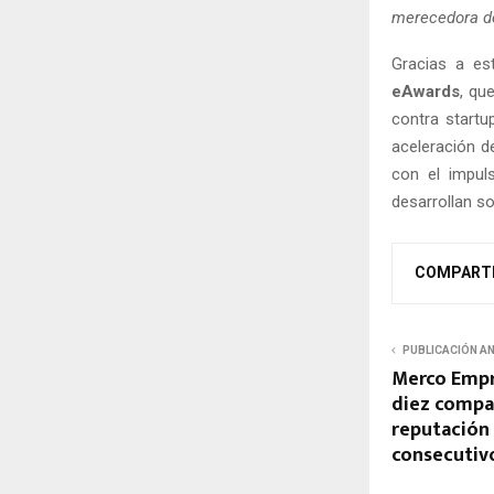
merecedora de
Gracias a es
eAwards
, qu
contra startu
aceleración 
con el impul
desarrollan s
COMPART
PUBLICACIÓN A
Merco Empre
diez compa
reputación 
consecutiv