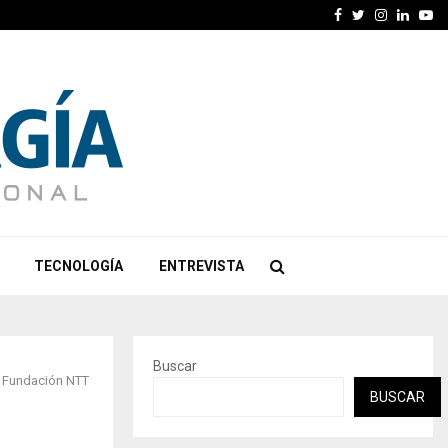
Facebook
Twitter
Instagra
Linked
Yo
TECNOLOGÍA
ENTREVISTA
Buscar
la Fundación NTT
BUSCAR