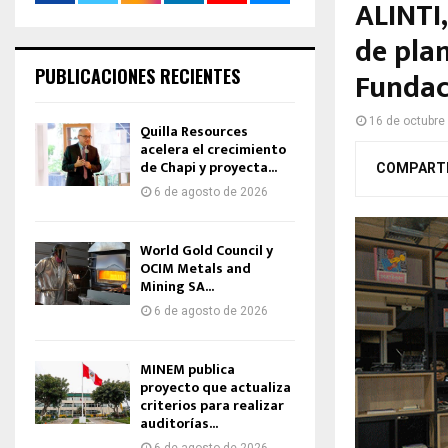
ALINTI,
de pla
PUBLICACIONES RECIENTES
Fundac
16 de octubre
Quilla Resources
acelera el crecimiento
de Chapi y proyecta...
COMPART
6 de agosto de 2026
World Gold Council y
OCIM Metals and
Mining SA...
6 de agosto de 2026
MINEM publica
proyecto que actualiza
criterios para realizar
auditorías...