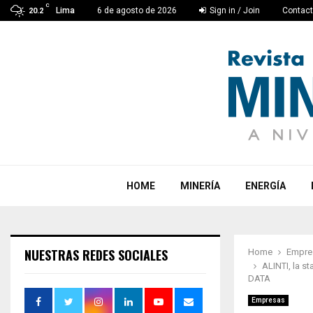
C
Lima
6 de agosto de 2026
Sign in / Join
Contac
20.2
HOME
MINERÍA
ENERGÍA
NUESTRAS REDES SOCIALES
Home
Empre
ALINTI, la s
DATA
Empresas