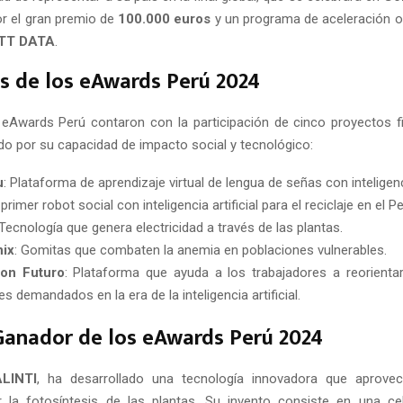
r el gran premio de
100.000 euros
y un programa de aceleración o
NTT DATA
.
as de los eAwards Perú 2024
 eAwards Perú contaron con la participación de cinco proyectos fi
o por su capacidad de impacto social y tecnológico:
u
: Plataforma de aprendizaje virtual de lengua de señas con inteligencia
l primer robot social con inteligencia artificial para el reciclaje en el Pe
 Tecnología que genera electricidad a través de las plantas.
nix
: Gomitas que combaten la anemia en poblaciones vulnerables.
on Futuro
: Plataforma que ayuda a los trabajadores a reorienta
es demandados en la era de la inteligencia artificial.
Ganador de los eAwards Perú 2024
ALINTI
, ha desarrollado una tecnología innovadora que aprovec
 la fotosíntesis de las plantas. Su invento consiste en una ce