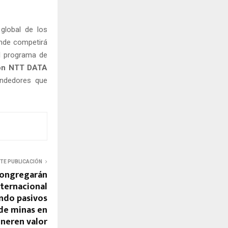
global de los
onde competirá
el programa de
ón NTT DATA
endedores que
NTE PUBLICACIÓN
congregarán
nternacional
ndo pasivos
 de minas en
neren valor