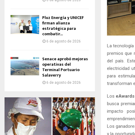
6 de agosto de 2026
Pluz Energía y UNICEF
firman alianza
estratégica para
combatir...
6 de agosto de 2026
La tecnología
premios que 
Senace aprobó mejoras
del país. Es
operativas del
electricidad 
Terminal Portuario
Salaverry
para estimula
6 de agosto de 2026
transforman en
Los
eAwards
busca premiar
impacto pos
emprendimient
Los ganadores
y la oportunid