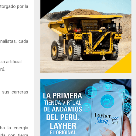
torgado por la
nalistas, cada
 artificial.
rú.
r sus carreras
ha la energía
lda con tierra