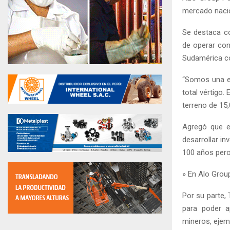
mercado nacio
Se destaca c
de operar con
Sudamérica co
“Somos una em
total vértigo.
terreno de 15,
Agregó que en
desarrollar i
100 años pero
» En Alo Grou
Por su parte,
para poder ap
mineros, ejemp