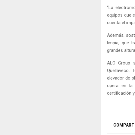
“La electromo
equipos que e
cuenta el impa
Además, sost
limpia, que t
grandes altura
ALO Group s
Quellaveco, 
elevador de p
opera en la m
certificación 
COMPART