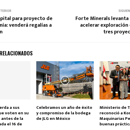
NTERIOR
SIGUIE
pital para proyecto de
Forte Minerals levanta 
nia: venderá regalías a
acelerar exploración
wn
tres proye
 RELACIONADOS
erda a sus
Celebramos un año de éxito
Ministerio de 
ue voten en su
y compromiso de la bodega
reconoció a Ko
 antes de la
de JLG en México
Maquinarias Pe
da el 16 de
buenas práctic