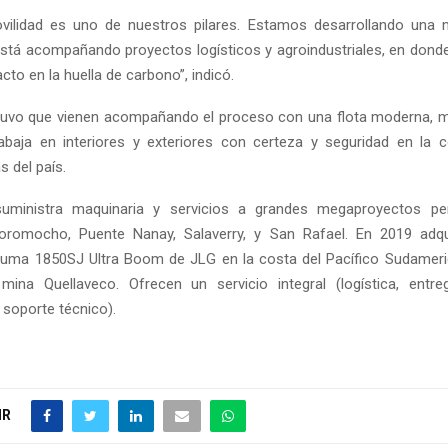
vilidad es uno de nuestros pilares. Estamos desarrollando una 
stá acompañando proyectos logísticos y agroindustriales, en do
cto en la huella de carbono”, indicó.
uvo que vienen acompañando el proceso con una flota moderna, m
rabaja en interiores y exteriores con certeza y seguridad en la 
s del país.
uministra maquinaria y servicios a grandes megaproyectos p
Toromocho, Puente Nanay, Salaverry, y San Rafael. En 2019 adqui
luma 1850SJ Ultra Boom de JLG en la costa del Pacífico Sudamer
ina Quellaveco. Ofrecen un servicio integral (logística, entre
y soporte técnico).
IR