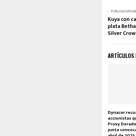
PUBLICACIÓN A
Kuya con ca
plata Betha
Silver Cro
ARTÍCULOS
Dynacor recu
accionistas q
Proxy Dorado
junta convoca
abril de 2025