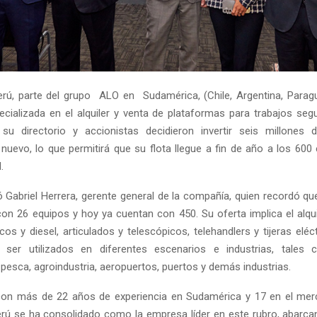
ú, parte del grupo ALO en Sudamérica, (Chile, Argentina, Parag
cializada en el alquiler y venta de plataformas para trabajos segu
su directorio y accionistas decidieron invertir seis millones 
nuevo, lo que permitirá que su flota llegue a fin de año a los 600
.
ó Gabriel Herrera, gerente general de la compañía, quien recordó que
on 26 equipos y hoy ya cuentan con 450. Su oferta implica el alqui
cos y diesel, articulados y telescópicos, telehandlers y tijeras eléct
 ser utilizados en diferentes escenarios e industrias, tales 
pesca, agroindustria, aeropuertos, puertos y demás industrias.
con más de 22 años de experiencia en Sudamérica y 17 en el mer
ú se ha consolidado como la empresa líder en este rubro, abarca