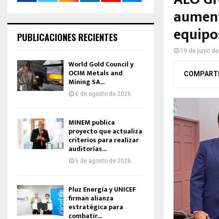
aument
equipo
PUBLICACIONES RECIENTES
19 de junio d
World Gold Council y
OCIM Metals and
COMPART
Mining SA...
6 de agosto de 2026
MINEM publica
proyecto que actualiza
criterios para realizar
auditorías...
6 de agosto de 2026
Pluz Energía y UNICEF
firman alianza
estratégica para
combatir...