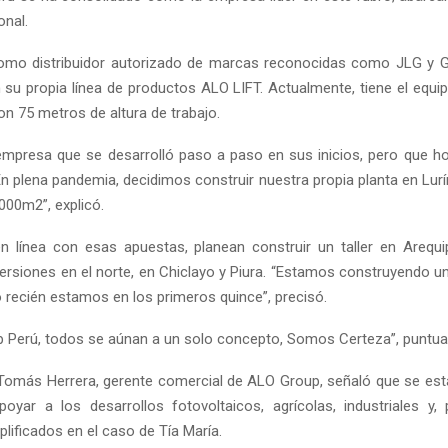
nal.
omo distribuidor autorizado de marcas reconocidas como JLG y 
 su propia línea de productos ALO LIFT. Actualmente, tiene el equi
n 75 metros de altura de trabajo.
presa que se desarrolló paso a paso en sus inicios, pero que h
 En plena pandemia, decidimos construir nuestra propia planta en Lurí
000m2”, explicó.
 línea con esas apuestas, planean construir un taller en Arequ
nversiones en el norte, en Chiclayo y Piura. “Estamos construyendo 
 recién estamos en los primeros quince”, precisó.
p Perú, todos se aúnan a un solo concepto, Somos Certeza”, puntual
 Tomás Herrera, gerente comercial de ALO Group, señaló que se es
oyar a los desarrollos fotovoltaicos, agrícolas, industriales y,
lificados en el caso de Tía María.