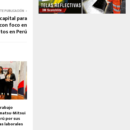
NTE PUBLICACIÓN
capital para
 con foco en
ctos en Perú
Trabajo
matsu-Mitsui
rú por sus
as laborales