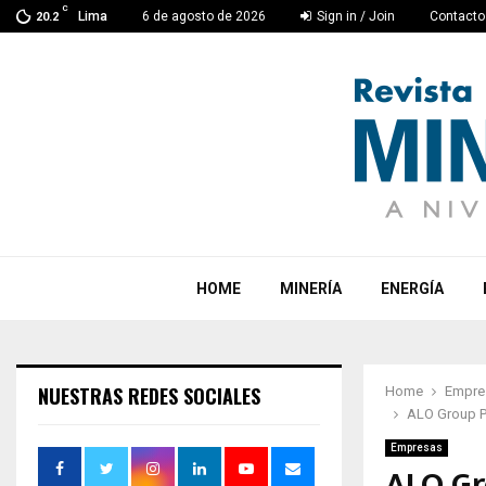
C
Lima
6 de agosto de 2026
Sign in / Join
Contacto
20.2
HOME
MINERÍA
ENERGÍA
NUESTRAS REDES SOCIALES
Home
Empre
ALO Group Pe
Empresas
ALO Gr