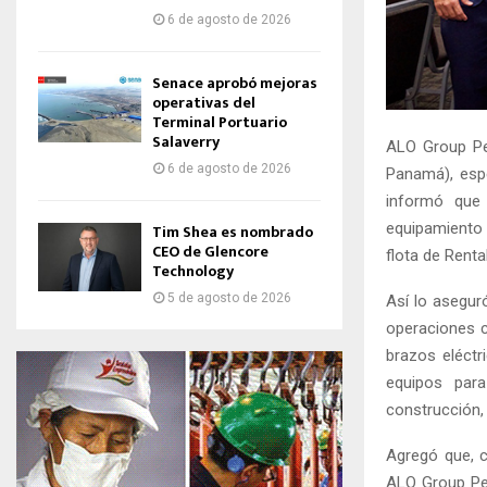
6 de agosto de 2026
Senace aprobó mejoras
operativas del
Terminal Portuario
Salaverry
ALO Group Per
6 de agosto de 2026
Panamá), espe
informó que 
equipamiento 
Tim Shea es nombrado
CEO de Glencore
flota de Rental
Technology
5 de agosto de 2026
Así lo asegur
operaciones c
brazos eléctri
equipos para
construcción, 
Agregó que, 
ALO Group Per