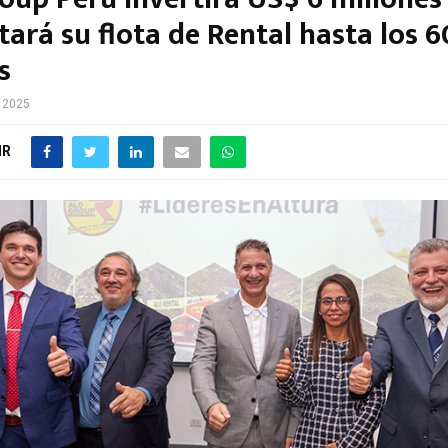
ará su flota de Rental hasta los 
s
e 2025
IR