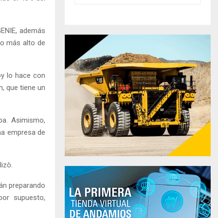
GENIE, además
po más alto de
oy lo hace con
n, que tiene un
ipa. Asimismo,
una empresa de
izò.
tán preparando
 por supuesto,