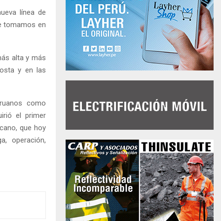
nueva línea de
nde tomamos en
ás alta y más
costa y en las
eruanos como
rió el primer
icano, que hoy
ga, operación,