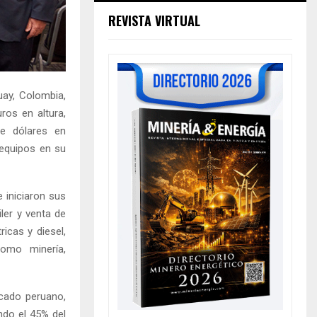
REVISTA VIRTUAL
uay, Colombia,
ros en altura,
de dólares en
 equipos en su
 iniciaron sus
ler y venta de
ricas y diesel,
como minería,
cado peruano,
ndo el 45% del