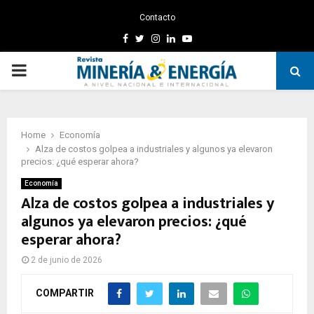
Contacto
Facebook
Twitter
Instagram
Linkedin
Youtube
PRIMARY
MENU
Home
Economía
Alza de costos golpea a industriales y algunos ya elevaron
precios: ¿qué esperar ahora?
Economía
Alza de costos golpea a industriales y
algunos ya elevaron precios: ¿qué
esperar ahora?
2 de junio de 2026
COMPARTIR