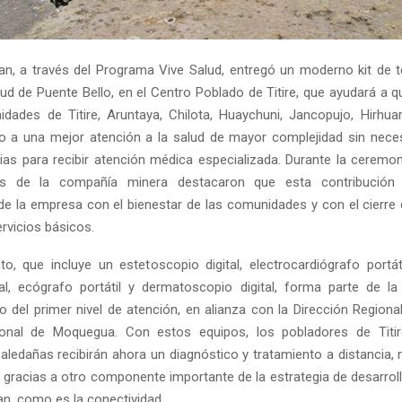
n, a través del Programa Vive Salud, entregó un moderno kit de t
ud de Puente Bello, en el Centro Poblado de Titire, que ayudará a qu
dades de Titire, Aruntaya, Chilota, Huaychuni, Jancopujo, Hirhua
 a una mejor atención a la salud de mayor complejidad sin neces
cias para recibir atención médica especializada. Durante la ceremon
es de la compañía minera destacaron que esta contribución
 la empresa con el bienestar de las comunidades y con el cierre
rvicios básicos.
to, que incluye un estetoscopio digital, electrocardiógrafo portát
ial, ecógrafo portátil y dermatoscopio digital, forma parte de la
o del primer nivel de atención, en alianza con la Dirección Regiona
ional de Moquegua. Con estos equipos, los pobladores de Titir
ledañas recibirán ahora un diagnóstico y tratamiento a distancia, 
o gracias a otro componente importante de la estrategia de desarrollo
n, como es la conectividad.