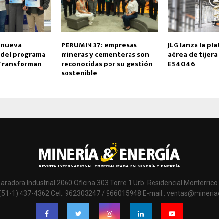
a nueva
PERUMIN 37: empresas
JLG lanza la pl
 del programa
mineras y cementeras son
aérea de tijera
Transforman
reconocidas por su gestión
ES4046
sostenible
paradora Industrial 2060 Oficina 303 Torre 1 Urb. Residencial Monterrico 
 (51-1) 437-4362 Cel.: 962303247 / 966015948 E-mail.: ventas@mineri