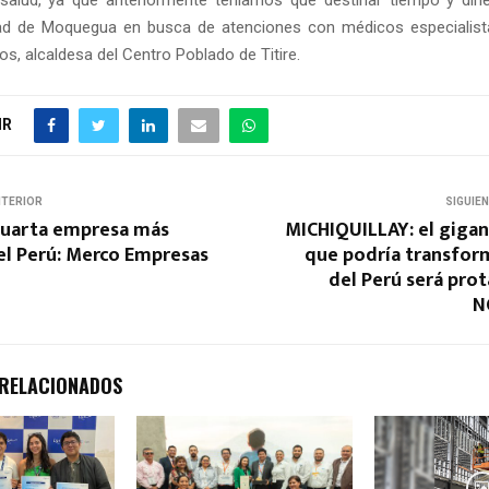
salud, ya que anteriormente teníamos que destinar tiempo y dine
dad de Moquegua en busca de atenciones con médicos especialist
s, alcaldesa del Centro Poblado de Titire.
IR
NTERIOR
SIGUIE
 cuarta empresa más
MICHIQUILLAY: el gigan
el Perú: Merco Empresas
que podría transfor
del Perú será pro
N
 RELACIONADOS