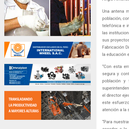
Una antena mo
población, co
telefónica e i
las instituci
sus proyectos
Fabricación D
la educación e
“Con esta en
segura y conf
población y 
superintenden
el director ej
este esfuerzo
atención a la 
“Para nuestra