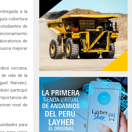
entregada a la
gura cobertura
 estudiantes de
funcionamiento
aboratorios de
 busca mejorar
dica cercana,
 de vida de la
guel Narváez,
bién participó
 importancia de
rimer nivel de
tunidades para