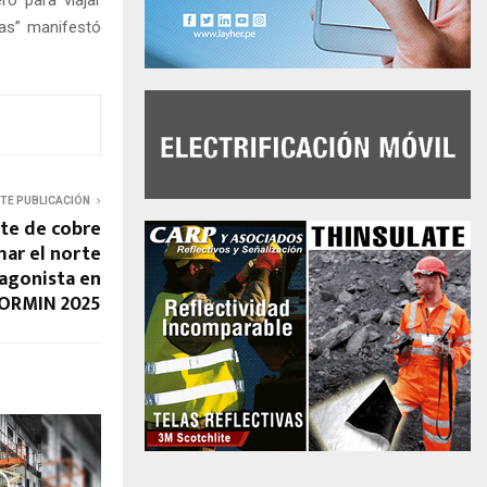
ro para viajar
as” manifestó
NTE PUBLICACIÓN
te de cobre
mar el norte
tagonista en
ORMIN 2025