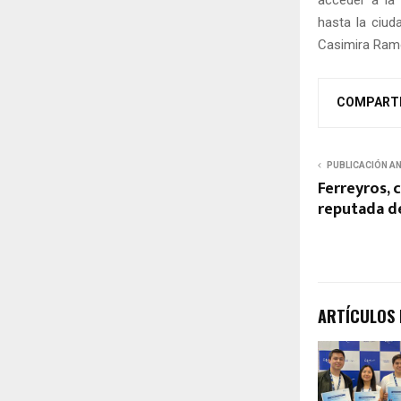
acceder a la 
hasta la ciu
Casimira Ramo
COMPART
PUBLICACIÓN A
Ferreyros,
reputada d
ARTÍCULOS