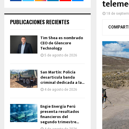
telemed
18 de septiem
PUBLICACIONES RECIENTES
COMPART
Tim Shea es nombrado
CEO de Glencore
Technology
5 de agosto de 2026
San Martín: Policía
desarticula banda
criminal dedicada a la...
4 de agosto de 2026
Engie Energía Perú
presenta resultados
financieros del
segundo trimestre...