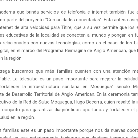
derna que brinda servicios de telefonía e internet también fue 
mo parte del proyecto “Comunidades conectadas”. Esta antena ase
nternet de alta velocidad para Titire, que a su vez permite que los
ones educativas de la localidad se conecten al mundo y pongan en 
 relacionados con nuevas tecnologías, como es el caso de los L
igital, en el marco del Programa Reimagina de Anglo American, que
n la región.
trega buscamos que más familias cuenten con una atención mé
iable. La telesalud es un paso importante para mejorar la calidad
fortalecer la infraestructura sanitaria en Moquegua” señaló Mi
te de Desarrollo Territorial de Anglo American. En la ceremonia tam
ecutivo de la Red de Salud Moquegua, Hugo Becerra, quien resaltó la
 conjunto para garantizar diagnósticos oportunos y fortalecer el p
salud en la región.
s familias este es un paso importante porque nos da nuevas opor