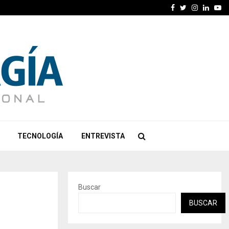
Facebook
Twitter
Instagra
Linked
Yo
TECNOLOGÍA
ENTREVISTA
Buscar
BUSCAR