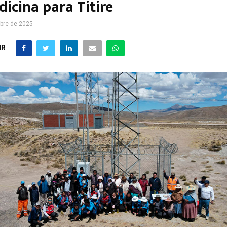
icina para Titire
bre de 2025
IR