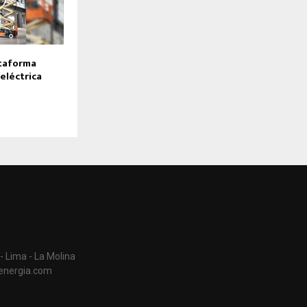
ataforma
 eléctrica
- Lima - La Molina
aenergia.com