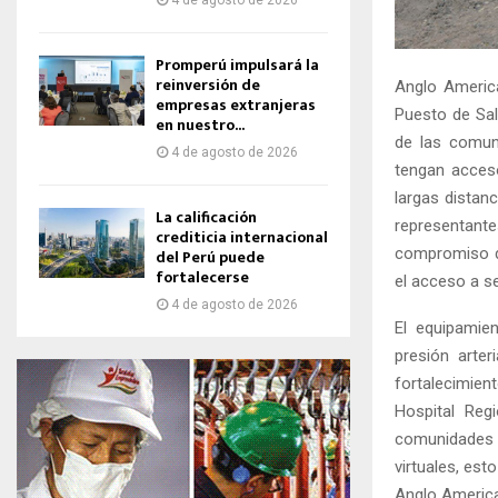
4 de agosto de 2026
Promperú impulsará la
reinversión de
Anglo America
empresas extranjeras
Puesto de Sal
en nuestro...
de las comuni
4 de agosto de 2026
tengan acceso
largas distan
La calificación
representant
crediticia internacional
compromiso de
del Perú puede
fortalecerse
el acceso a se
4 de agosto de 2026
El equipamien
presión arter
fortalecimient
Hospital Reg
comunidades a
virtuales, est
Anglo America