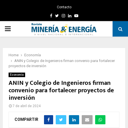
Contacto
Facebook
Twitter
Instagram
Linkedin
Youtube
PRIMARY
MENU
Home
Economía
ANIN y Colegio de Ingenieros firman convenio para fortalecer
proyectos de inversión
Economía
ANIN y Colegio de Ingenieros firman
convenio para fortalecer proyectos de
inversión
7 de abril de 2024
COMPARTIR