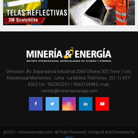
Dirección: Av. Separadora Industrial 2060 Oficina 303 Torre 1 Urb.
Residencial Monterrico - Lima - La Molina Teléfonos.: (51-1) 437-
4362 Cel.: 962303247 / 966015948 E-mail.:
ventas@mineriaenergia.com
@2022 - mineriaenergia.com. All Right Reserved. Designed and Developed by
AMV