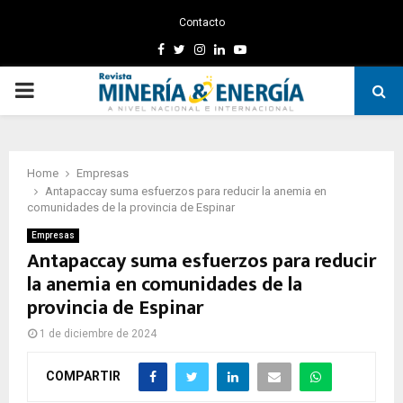
Contacto
Facebook
Twitter
Instagram
Linkedin
Youtube
PRIMARY
MENU
Home
Empresas
Antapaccay suma esfuerzos para reducir la anemia en
comunidades de la provincia de Espinar
Empresas
Antapaccay suma esfuerzos para reducir
la anemia en comunidades de la
provincia de Espinar
1 de diciembre de 2024
COMPARTIR