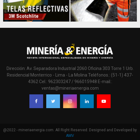
Dirección: Av. Separadora Industrial 2060 Oficina 303 Torre 1 Urb.
Residencial Monterrico - Lima - La Molina Teléfonos.: (51-1) 437-
4362 Cel.: 962303247 / 966015948 E-mail.:
ventas@mineriaenergia.com
@2022 - mineriaenergia.com. All Right Reserved. Designed and Developed by
AMV