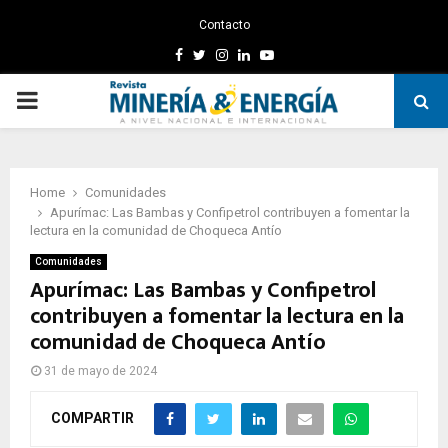
Contacto
Facebook
Twitter
Instagram
Linkedin
Youtube
PRIMARY
MENU
Home
Comunidades
Apurímac: Las Bambas y Confipetrol contribuyen a fomentar la
lectura en la comunidad de Choqueca Antío
Comunidades
Apurímac: Las Bambas y Confipetrol
contribuyen a fomentar la lectura en la
comunidad de Choqueca Antío
31 de mayo de 2024
COMPARTIR