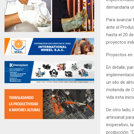
demandaría un
Para avanzar h
ante el Produc
hasta el 20 d
proyectos indu
Proyectos en
En detalle, pa
implementació
un silo de alm
molienda de Ca
vida esta inic
De otro lado, 
artesanal par
inoperativo, 
producción. “C