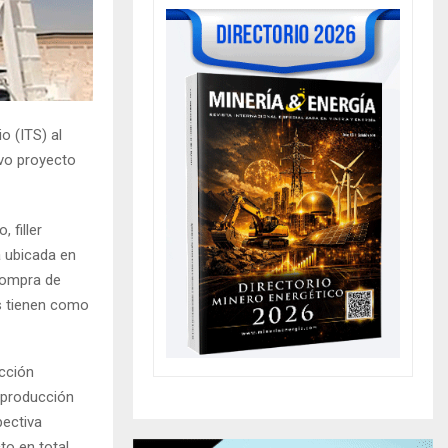
o (ITS) al
evo proyecto
 filler
a ubicada en
 compra de
s tienen como
ucción
a producción
pectiva
to en total