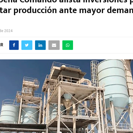
ar producción ante mayor dema
a
de 2024
IR