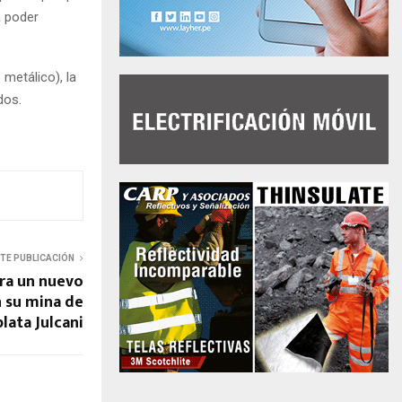
a poder
 metálico), la
dos.
NTE PUBLICACIÓN
ra un nuevo
n su mina de
plata Julcani