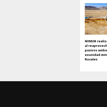
MINEM realiz
al reaprovec
pasivos ambi
exunidad min
Rosales