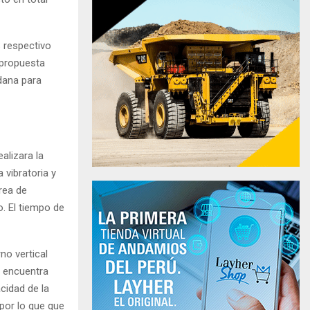
S respectivo
 propuesta
dana para
alizara la
vibratoria y
rea de
o. El tiempo de
no vertical
e encuentra
cidad de la
 por lo que que