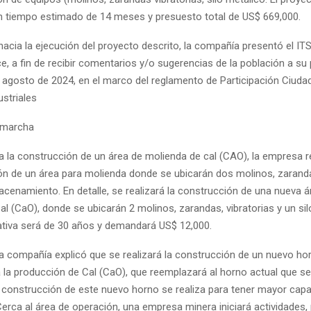
 tiempo estimado de 14 meses y presuesto total de US$ 669,000.
acia la ejecución del proyecto descrito, la compañía presentó el IT
e, a fin de recibir comentarios y/o sugerencias de la población a su
e agosto de 2024, en el marco del reglamento de Participación Ciuda
striales
 marcha
ra la construcción de un área de molienda de cal (CAO), la empresa re
n de un área para molienda donde se ubicarán dos molinos, zaranda 
acenamiento. En detalle, se realizará la construcción de una nueva á
l (CaO), donde se ubicarán 2 molinos, zarandas, vibratorias y un sil
iativa será de 30 años y demandará US$ 12,000.
la compañía explicó que se realizará la construcción de un nuevo hor
a la producción de Cal (CaO), que reemplazará al horno actual que s
la construcción de este nuevo horno se realiza para tener mayor capa
erca al área de operación, una empresa minera iniciará actividades,