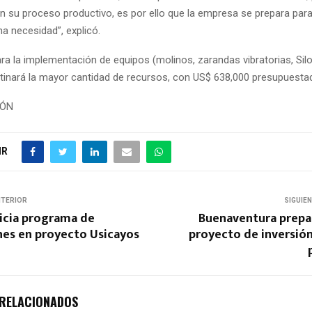
en su proceso productivo, es por ello que la empresa se prepara par
a necesidad”, explicó.
ra la implementación de equipos (molinos, zarandas vibratorias, Silo
inará la mayor cantidad de recursos, con US$ 638,000 presupuesta
IÓN
IR
NTERIOR
SIGUIE
nicia programa de
Buenaventura prepa
nes en proyecto Usicayos
proyecto de inversió
 RELACIONADOS