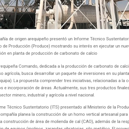
ñía de origen arequipeño presentó un Informe Técnico Sustentatori
io de Producción (Produce) mostrando su interés en ejecutar un nu
sión en planta de producción de carbonato de calcio
equipeña Comando, dedicada a la producción de carbonato de calcio,
so agrícola, busca desarrollar un paquete de inversiones en su plant
quipa). La propuesta comprender tres iniciativas, relacionadas a la
s e incorporación de áreas. Actualmente, sus tres productos finale
sector minero, industrial y agrícola a nivel nacional.
rme Técnico Sustentatorio (ITS) presentado al Ministerio de la Prod
 compañía planea la construcción de un horno vertical artesanal par
 la construcción de área de molienda de cal (CAO), además de la res
 de equipos (molinos, zarandas vibratorias, silo metálico. El proyec