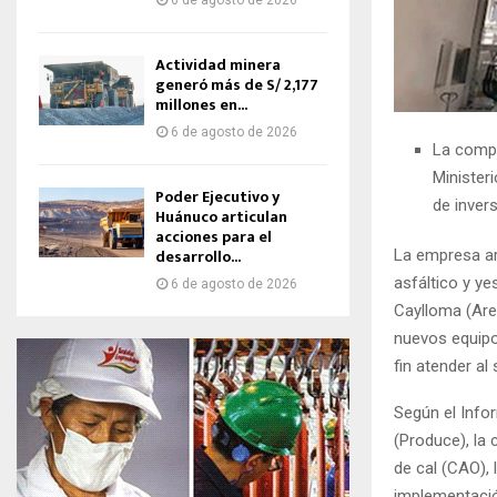
6 de agosto de 2026
Actividad minera
generó más de S/ 2,177
millones en...
6 de agosto de 2026
La compa
Minister
Poder Ejecutivo y
de inver
Huánuco articulan
acciones para el
desarrollo...
La empresa ar
asfáltico y ye
6 de agosto de 2026
Caylloma (Are
nuevos equipo
fin atender al 
Según el Info
(Produce), la
de cal (CAO),
implementación