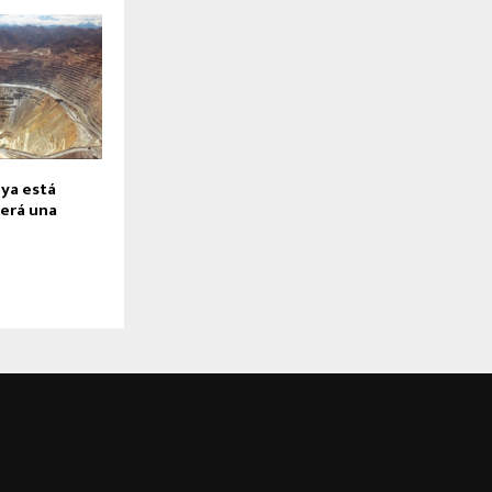
 ya está
erá una