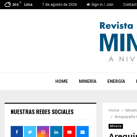
C
Lima
7 de agosto de 2026
Sign in / Join
Contact
20.5
HOME
MINERÍA
ENERGÍA
NUESTRAS REDES SOCIALES
Home
Minerí
Arequipeña 
Minería
Arequi