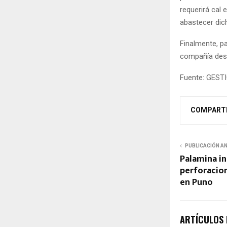
requerirá cal 
abastecer dich
Finalmente, pa
compañía dest
Fuente: GEST
COMPART
PUBLICACIÓN A
Palamina i
perforacio
en Puno
ARTÍCULOS