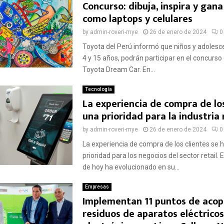
Concurso: dibuja, inspira y gan
como laptops y celulares
by
admin-roveri-mye
26 de enero de 2024
0
Toyota del Perú informó que niños y adolesc
4 y 15 años, podrán participar en el concurso
Toyota Dream Car. En...
Tecnología
La experiencia de compra de los
una prioridad para la industria 
by
admin-roveri-mye
26 de enero de 2024
0
La experiencia de compra de los clientes se h
prioridad para los negocios del sector retail.
de hoy ha evolucionado en su...
Empresas
Implementan 11 puntos de acop
residuos de aparatos eléctricos