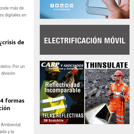
donde más de
s digitales en
¿crisis de
delco. Por un
 división
 4 formas
ción
n Ambiental
ado y la