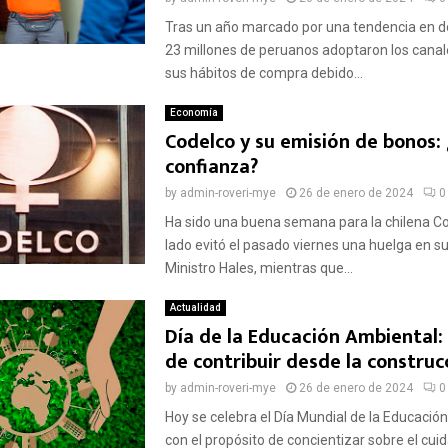
Tras un año marcado por una tendencia en 
23 millones de peruanos adoptaron los canale
sus hábitos de compra debido...
Economía
Codelco y su emisión de bonos: 
confianza?
by
admin-roveri-mye
26 de enero de 2024
0
Ha sido una buena semana para la chilena Co
lado evitó el pasado viernes una huelga en su
Ministro Hales, mientras que...
Actualidad
Día de la Educación Ambiental:
de contribuir desde la construc
by
admin-roveri-mye
26 de enero de 2024
0
Hoy se celebra el Día Mundial de la Educació
con el propósito de concientizar sobre el cuid