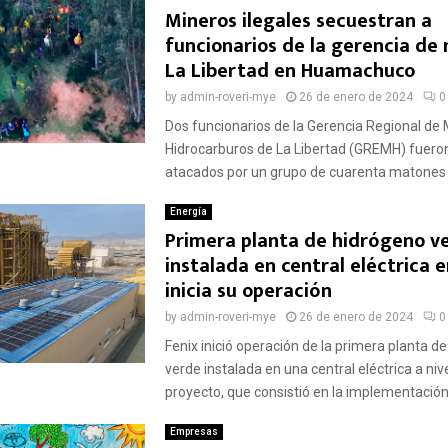
Mineros ilegales secuestran a
funcionarios de la gerencia de
La Libertad en Huamachuco
by
admin-roveri-mye
26 de enero de 2024
0
Dos funcionarios de la Gerencia Regional de 
Hidrocarburos de La Libertad (GREMH) fuero
atacados por un grupo de cuarenta matones 
Energía
Primera planta de hidrógeno v
instalada en central eléctrica e
inicia su operación
by
admin-roveri-mye
26 de enero de 2024
0
Fenix inició operación de la primera planta d
verde instalada en una central eléctrica a nive
proyecto, que consistió en la implementación.
Empresas