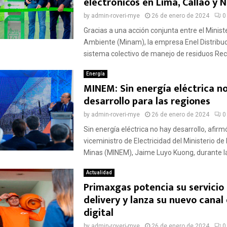
electrónicos en Lima, Callao y 
by
admin-roveri-mye
26 de enero de 2024
0
Gracias a una acción conjunta entre el Ministe
Ambiente (Minam), la empresa Enel Distribuc
sistema colectivo de manejo de residuos Reco
Energía
MINEM: Sin energía eléctrica n
desarrollo para las regiones
by
admin-roveri-mye
26 de enero de 2024
0
Sin energía eléctrica no hay desarrollo, afirmó
viceministro de Electricidad del Ministerio de
Minas (MINEM), Jaime Luyo Kuong, durante la 
Actualidad
Primaxgas potencia su servicio
delivery y lanza su nuevo canal
digital
by
admin-roveri-mye
26 de enero de 2024
0