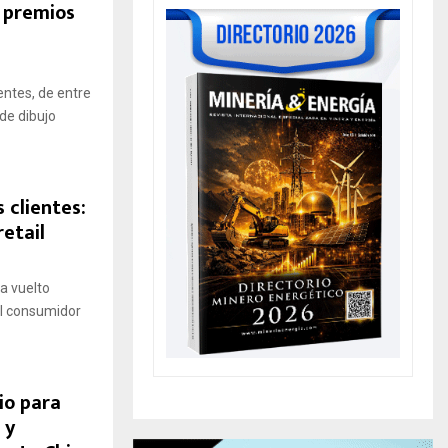
a premios
entes, de entre
 de dibujo
 clientes:
retail
a vuelto
 El consumidor
io para
 y