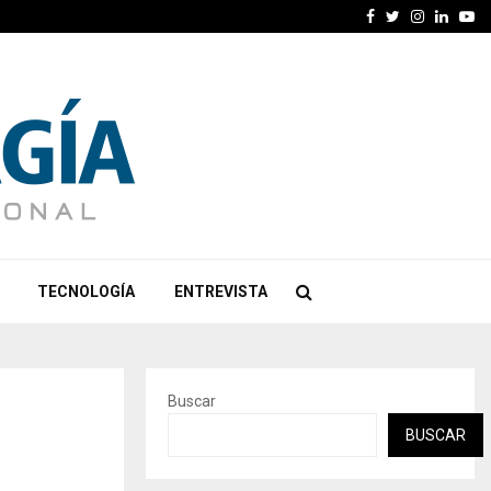
Facebook
Twitter
Instagra
Linked
Yo
TECNOLOGÍA
ENTREVISTA
Buscar
BUSCAR