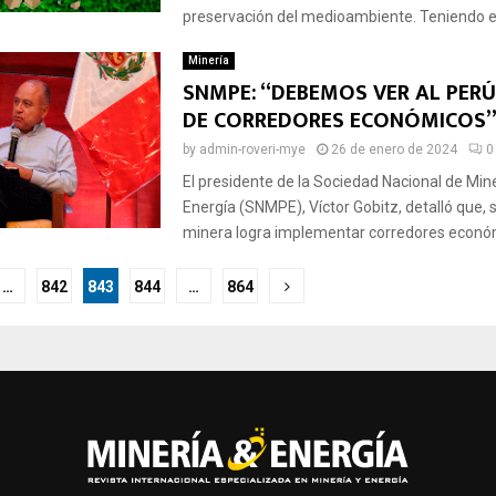
preservación del medioambiente. Teniendo en
Minería
SNMPE: “DEBEMOS VER AL PERÚ
DE CORREDORES ECONÓMICOS
by
admin-roveri-mye
26 de enero de 2024
0
El presidente de la Sociedad Nacional de Mine
Energía (SNMPE), Víctor Gobitz, detalló que, si
minera logra implementar corredores económ
ción
…
842
843
844
…
864
as