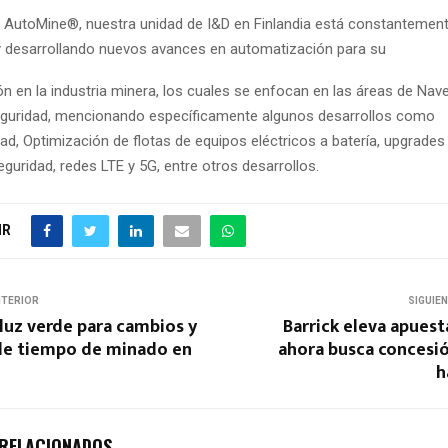
 AutoMine®, nuestra unidad de I&D en Finlandia está constantemen
y desarrollando nuevos avances en automatización para su
n en la industria minera, los cuales se enfocan en las áreas de Nav
eguridad, mencionando específicamente algunos desarrollos como
dad, Optimización de flotas de equipos eléctricos a batería, upgrade
eguridad, redes LTE y 5G, entre otros desarrollos.
IR
NTERIOR
SIGUIE
luz verde para cambios y
Barrick eleva apuest
de tiempo de minado en
ahora busca concesió
h
 RELACIONADOS