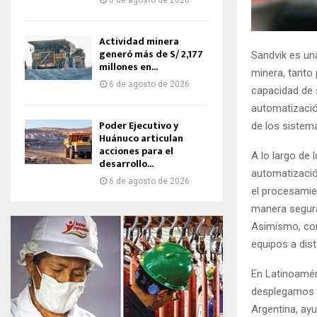
6 de agosto de 2026
Actividad minera
generó más de S/ 2,177
Sandvik es un
millones en...
minera, tanto
6 de agosto de 2026
capacidad de 
automatizació
Poder Ejecutivo y
de los sistem
Huánuco articulan
acciones para el
A lo largo de
desarrollo...
automatización
6 de agosto de 2026
el procesamie
manera segura 
Asimismo, con
equipos a dist
En Latinoamér
desplegamos p
Argentina, ayu