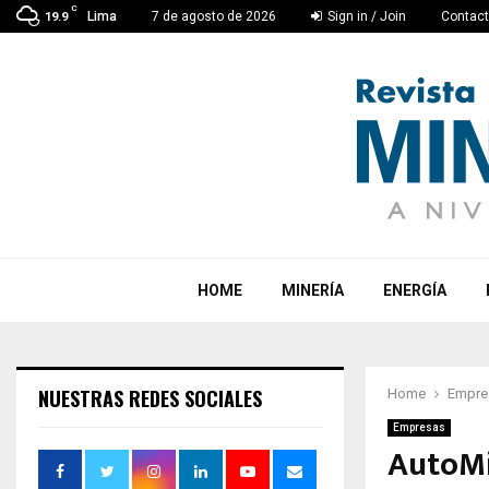
C
Lima
7 de agosto de 2026
Sign in / Join
Contac
19.9
HOME
MINERÍA
ENERGÍA
NUESTRAS REDES SOCIALES
Home
Empre
Empresas
AutoMi