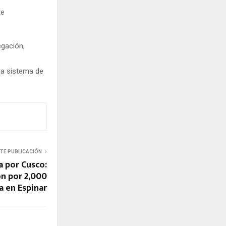
te
egación,
s a sistema de
NTE PUBLICACIÓN
a por Cusco:
n por 2,000
a en Espinar