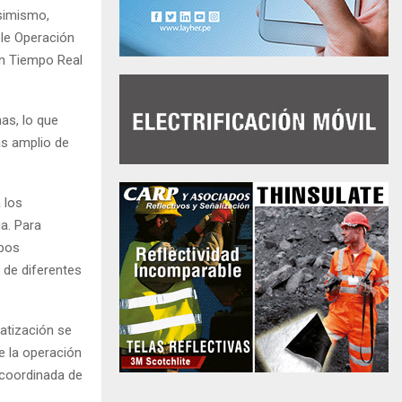
Asimismo,
ele Operación
n Tiempo Real
as, lo que
ás amplio de
 los
ia. Para
ipos
 de diferentes
atización se
e la operación
 coordinada de