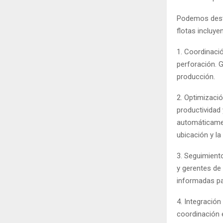
Podemos desta
flotas incluyen
1. Coordinaci
perforación. G
producción.
2. Optimizació
productividad 
automáticamen
ubicación y la
3. Seguimiento
y gerentes de
informadas pa
4. Integració
coordinación e