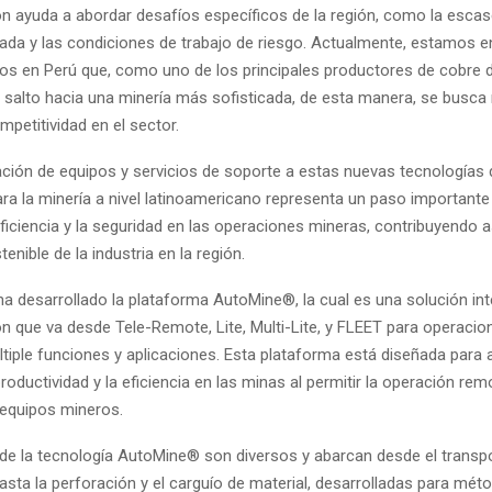
n ayuda a abordar desafíos específicos de la región, como la esc
icada y las condiciones de trabajo de riesgo. Actualmente, estamos 
ctos en Perú que, como uno de los principales productores de cobre 
l salto hacia una minería más sofisticada, de esta manera, se busca
ompetitividad en el sector.
ción de equipos y servicios de soporte a estas nuevas tecnologías 
ra la minería a nivel latinoamericano representa un paso importante 
ficiencia y la seguridad en las operaciones mineras, contribuyendo as
enible de la industria en la región.
a desarrollado la plataforma AutoMine®, la cual es una solución int
n que va desde Tele-Remote, Lite, Multi-Lite, y FLEET para operaci
ltiple funciones y aplicaciones. Esta plataforma está diseñada para 
productividad y la eficiencia en las minas al permitir la operación rem
equipos mineros.
de la tecnología AutoMine® son diversos y abarcan desde el transp
asta la perforación y el carguío de material, desarrolladas para mét