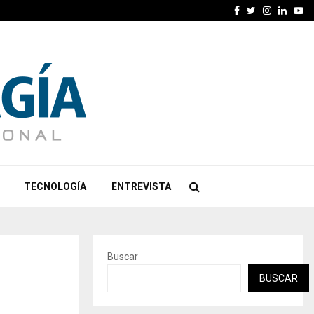
Facebook
Twitter
Instagra
Linked
Yo
TECNOLOGÍA
ENTREVISTA
Buscar
BUSCAR