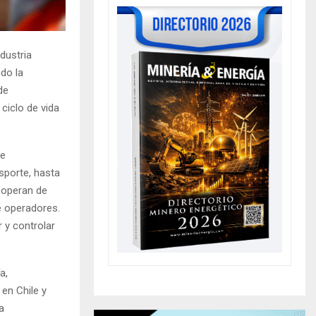
dustria
do la
de
ciclo de vida
de
nsporte, hasta
 operan de
e operadores.
y controlar
a,
en Chile y
a