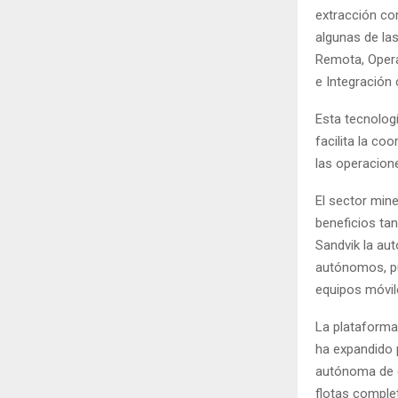
extracción co
algunas de las
Remota, Opera
e Integración
Esta tecnologí
facilita la co
las operacion
El sector min
beneficios tan
Sandvik la au
autónomos, pue
equipos móvile
La plataforma
ha expandido p
autónoma de eq
flotas comple