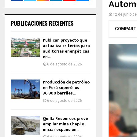
Automa
12 de junio d
PUBLICACIONES RECIENTES
COMPART
Publican proyecto que
actualiza criterios para
auditorías energéticas
en...
6 de agosto de 2026
Producción de petróleo
en Perú superó los
36,900 barriles...
6 de agosto de 2026
Quilla Resources prevé
ampliar mina Chapi e
iniciar expansión...