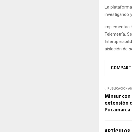
La plataforma
investigando 
implementació
Telemetría, S
Interoperabili
aislación de s
COMPART
PUBLICACIÓN A
Minsur con 
extensión 
Pucamarca
ARTÍCULOS