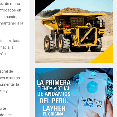
asez de mano
enfocados en
del mundo,
 mantener a la
desarrollada
hacia la
í al
egral de
ones mineras
aumentar la
ota y
orte
odos de