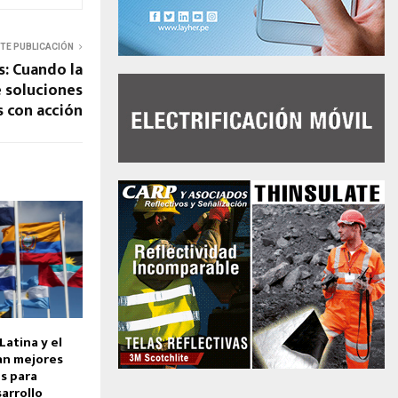
NTE PUBLICACIÓN
: Cuando la
e soluciones
 con acción
atina y el
an mejores
es para
sarrollo