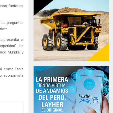
chos factores,
 las preguntas
iott.
a presentar el
speridad”. La
anco Mundial y
al, como Tanja
ño, economista