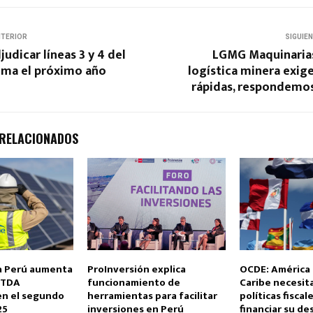
NTERIOR
SIGUIE
judicar líneas 3 y 4 del
LGMG Maquinarias
ima el próximo año
logística minera exig
rápidas, respondemos
 RELACIONADOS
a Perú aumenta
ProInversión explica
OCDE: América L
ITDA
funcionamiento de
Caribe necesit
en el segundo
herramientas para facilitar
políticas fiscal
25
inversiones en Perú
financiar su de