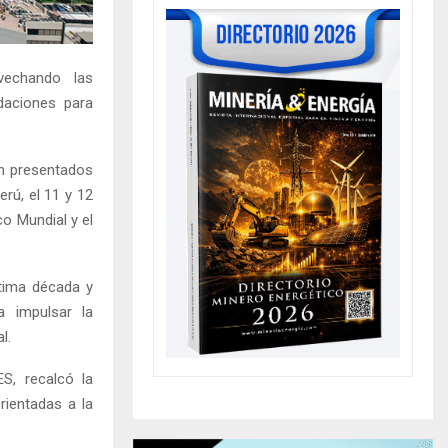
vechando las
ndaciones para
n presentados
rú, el 11 y 12
o Mundial y el
tima década y
a impulsar la
l.
ES, recalcó la
rientadas a la