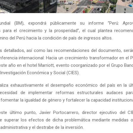
ndial (BM), expondrá públicamente su informe “Perú: Apro
 para el crecimiento y la prosperidad”, el cual plantea recome
mino del Perú hacia la condición de país de ingresos altos.
os detallados, así como las recomendaciones del documento, será
nferencia internacional: Hacia un crecimiento transformador en el Pe
ste año en el hotel Marriott, evento coorganizado por el Grupo Banc
Investigación Económica y Social (CIES).
naliza exhaustivamente el desempeño económico del país en la úl
ecesidad de implementar reformas estructurales audaces par
 fomentar la igualdad de género y fortalecer la capacidad instituciona
te último punto, Javier Portocarrero, director ejecutivo del CI
e superar los efectos de dicha problemática mediante medidas o
 administrativa y el destrabe de la inversión.