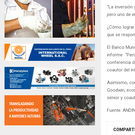
“La inversión
pero uno de e
¿Cómo lograr 
que se respond
El Banco Mund
informe “Per
conferencia d
coautor del i
Asimismo, con
Goodwin, econ
sénior y coau
Fuente: ANDI
COMPART