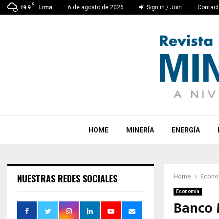
C
Lima
6 de agosto de 2026
Sign in / Join
Contac
19.9
HOME
MINERÍA
ENERGÍA
NUESTRAS REDES SOCIALES
Home
Econo
Economía
Banco 