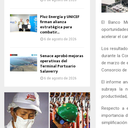
6 de agosto de 2026
Pluz Energía y UNICEF
firman alianza
El Banco Mu
estratégica para
oportunidades
combatir...
acelerar el ca
6 de agosto de 2026
Los resultad
Senace aprobó mejoras
durante la Co
operativas del
de marzo de e
Terminal Portuario
Consorcio de 
Salaverry
6 de agosto de 2026
El informe a
subraya la n
productividad,
Respecto a es
importancia d
simplificación