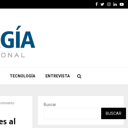
Facebook
Twitter
Instagra
Linked
Yo
TECNOLOGÍA
ENTREVISTA
ecimiento
Buscar
BUSCAR
s al