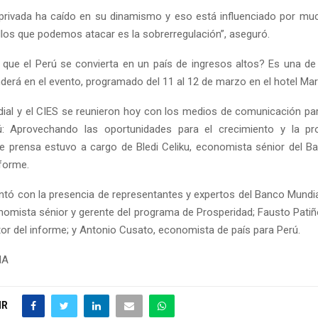
 privada ha caído en su dinamismo y eso está influenciado por mu
llos que podemos atacar es la sobrerregulación”, aseguró.
que el Perú se convierta en un país de ingresos altos? Es una de
erá en el evento, programado del 11 al 12 de marzo en el hotel Marr
ial y el CIES se reunieron hoy con los medios de comunicación par
ú: Aprovechando las oportunidades para el crecimiento y la pro
e prensa estuvo a cargo de Bledi Celiku, economista sénior del B
nforme.
tó con la presencia de representantes y expertos del Banco Mundi
omista sénior y gerente del programa de Prosperidad; Fausto Pati
tor del informe; y Antonio Cusato, economista de país para Perú.
NA
IR