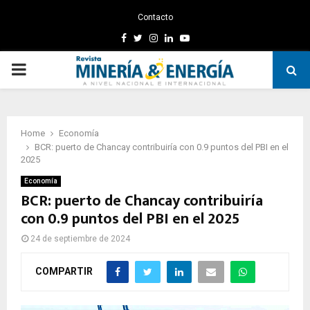
Contacto
Facebook
Twitter
Instagram
Linkedin
Youtube
PRIMARY
MENU
Home
Economía
BCR: puerto de Chancay contribuiría con 0.9 puntos del PBI en el
2025
Economía
BCR: puerto de Chancay contribuiría
con 0.9 puntos del PBI en el 2025
24 de septiembre de 2024
COMPARTIR