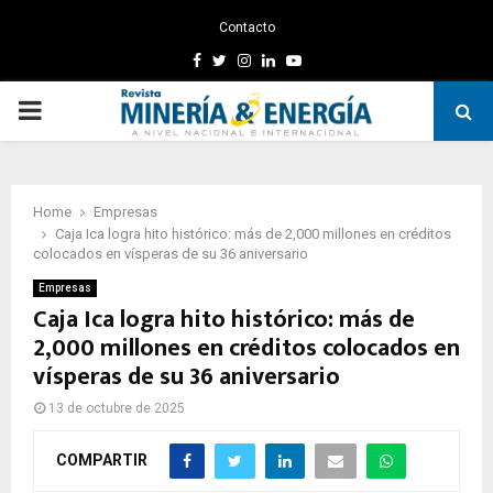
Contacto
Facebook
Twitter
Instagram
Linkedin
Youtube
PRIMARY
MENU
Home
Empresas
Caja Ica logra hito histórico: más de 2,000 millones en créditos
colocados en vísperas de su 36 aniversario
Empresas
Caja Ica logra hito histórico: más de
2,000 millones en créditos colocados en
vísperas de su 36 aniversario
13 de octubre de 2025
COMPARTIR