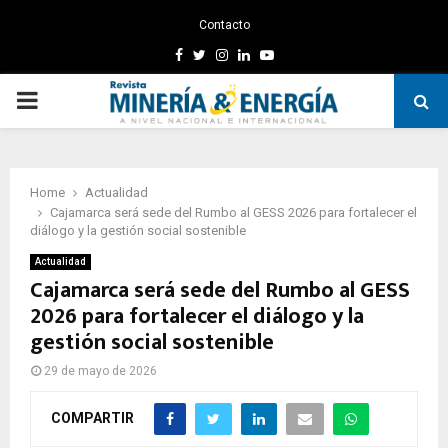
Contacto
Facebook
Twitter
Instagram
Linkedin
Youtube
PRIMARY
MENU
Home
Actualidad
Cajamarca será sede del Rumbo al GESS 2026 para fortalecer el
diálogo y la gestión social sostenible
Actualidad
Cajamarca será sede del Rumbo al GESS
2026 para fortalecer el diálogo y la
gestión social sostenible
29 de mayo de 2026
COMPARTIR