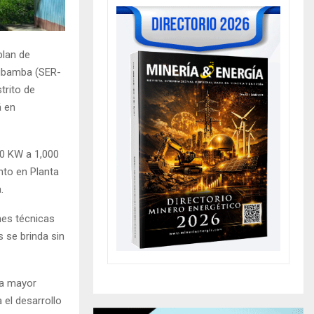
plan de
Urubamba (SER-
trito de
á en
00 KW a 1,000
nto en Planta
.
nes técnicas
 se brinda sin
na mayor
 el desarrollo