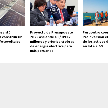
resentó
Proyecto de Presupuesto
Perupetro coor
 construir un
2025 asciende a S/ 893.7
Proinversión e
fotovoltaico
millones y priorizará obras
de los activos
de energía eléctrica para
en lote z-69
más peruanos