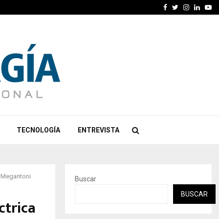
Facebook
Twitter
Instagra
Linked
Yo
TECNOLOGÍA
ENTREVISTA
e Megantoni
Buscar
BUSCAR
ctrica