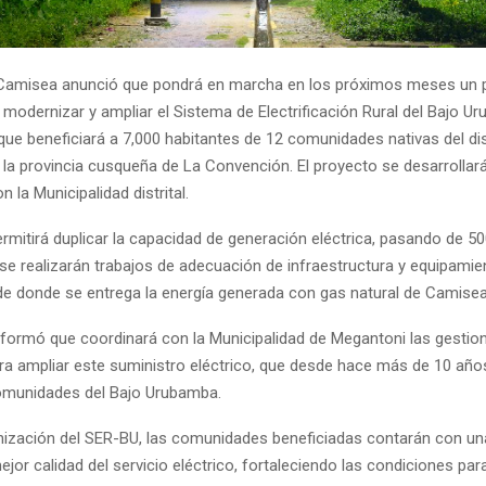
Camisea anunció que pondrá en marcha en los próximos meses un 
 modernizar y ampliar el Sistema de Electrificación Rural del Bajo 
a que beneficiará a 7,000 habitantes de 12 comunidades nativas del dis
 la provincia cusqueña de La Convención. El proyecto se desarrollar
n la Municipalidad distrital.
permitirá duplicar la capacidad de generación eléctrica, pasando de 5
 se realizarán trabajos de adecuación de infraestructura y equipamie
de donde se entrega la energía generada con gas natural de Camisea
formó que coordinará con la Municipalidad de Megantoni las gestio
ra ampliar este suministro eléctrico, que desde hace más de 10 años
omunidades del Bajo Urubamba.
ización del SER-BU, las comunidades beneficiadas contarán con u
jor calidad del servicio eléctrico, fortaleciendo las condiciones para