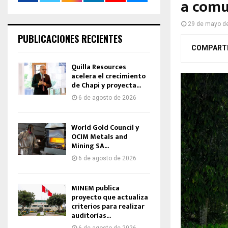
a comu
29 de mayo d
PUBLICACIONES RECIENTES
COMPART
Quilla Resources
acelera el crecimiento
de Chapi y proyecta...
6 de agosto de 2026
World Gold Council y
OCIM Metals and
Mining SA...
6 de agosto de 2026
MINEM publica
proyecto que actualiza
criterios para realizar
auditorías...