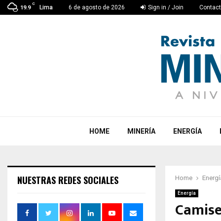
C
Lima
6 de agosto de 2026
Sign in / Join
Contac
19.9
HOME
MINERÍA
ENERGÍA
NUESTRAS REDES SOCIALES
Home
Energí
Energía
Camise