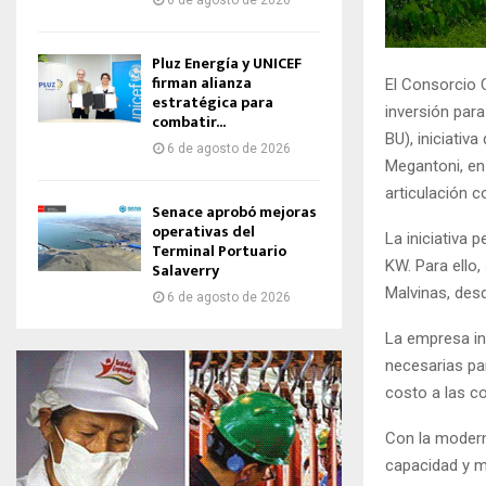
6 de agosto de 2026
Pluz Energía y UNICEF
firman alianza
El Consorcio 
estratégica para
inversión para
combatir...
BU), iniciativ
6 de agosto de 2026
Megantoni, en
articulación co
Senace aprobó mejoras
operativas del
La iniciativa 
Terminal Portuario
KW. Para ello,
Salaverry
Malvinas, des
6 de agosto de 2026
La empresa in
necesarias pa
costo a las c
Con la modern
capacidad y me