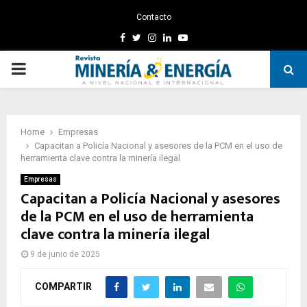
Contacto
Facebook
Twitter
Instagram
Linkedin
Youtube
PRIMARY
MENU
Home
Empresas
Capacitan a Policía Nacional y asesores de la PCM en el uso de
herramienta clave contra la minería ilegal
Empresas
Capacitan a Policía Nacional y asesores
de la PCM en el uso de herramienta
clave contra la minería ilegal
9 de junio de 2025
COMPARTIR