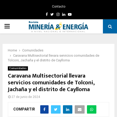
Contacto
Facebook
Twitter
Instagram
Linkedin
Youtube
PRIMARY
MENU
Home
Comunidades
Caravana Multisectorial llevara servicios comunidades de
Tolconi, Jachaña y el distrito de Caylloma
Comunidades
Caravana Multisectorial llevara
servicios comunidades de Tolconi,
Jachaña y el distrito de Caylloma
27 de junio de 2024
COMPARTIR