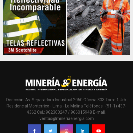
Dirección: Av. Separadora Industrial 2060 Oficina 303 Torre 1 Urb.
Residencial Monterrico - Lima - La Molina Teléfonos.: (51-1) 437-
4362 Cel.: 962303247 / 966015948 E-mail.:
ventas@mineriaenergia.com