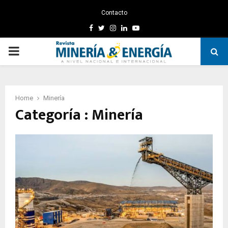
Contacto
Facebook
Twitter
Instagram
Linkedin
Youtube
PRIMARY
MENU
Home
Minería
Categoría : Minería