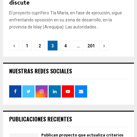
discute
El proyecto cuprífero Tía María, en fase de ejecución, sigue
enfrentando oposición en su zona de desarrollo, en la
provincia de Islay (Arequipa). Las autoridades...
Paginación
1
2
3
4
…
201
de
entradas
NUESTRAS REDES SOCIALES
PUBLICACIONES RECIENTES
Publican proyecto que actualiza criterios