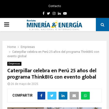
Contacto
Facebook
Twitter
Instagram
Linkedin
Youtube
PRIMARY
MENU
Home
Empresas
Caterpillar celebra en Perú 25 años del programa ThinkBIG con
evento global
Empresas
Caterpillar celebra en Perú 25 años del
programa ThinkBIG con evento global
26 de mayo de 2025
COMPARTIR