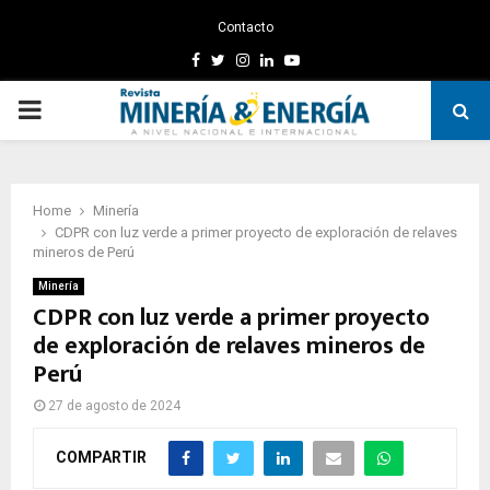
Contacto
Facebook
Twitter
Instagram
Linkedin
Youtube
PRIMARY
MENU
Home
Minería
CDPR con luz verde a primer proyecto de exploración de relaves
mineros de Perú
Minería
CDPR con luz verde a primer proyecto
de exploración de relaves mineros de
Perú
27 de agosto de 2024
COMPARTIR