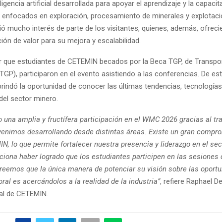
ligencia artificial desarrollada para apoyar el aprendizaje y la capaci
 enfocados en exploración, procesamiento de minerales y explotaci
ibió mucho interés de parte de los visitantes, quienes, además, ofreci
ión de valor para su mejora y escalabilidad.
 que estudiantes de CETEMIN becados por la Beca TGP, de Transpo
TGP), participaron en el evento asistiendo a las conferencias. De es
rindó la oportunidad de conocer las últimas tendencias, tecnologías
del sector minero.
 una amplia y fructífera participación en el WMC 2026 gracias al tr
venimos desarrollando desde distintas áreas. Existe un gran compro
, lo que permite fortalecer nuestra presencia y liderazgo en el sect
ciona haber logrado que los estudiantes participen en las sesiones 
Creemos que la única manera de potenciar su visión sobre las oport
oral es acercándolos a la realidad de la industria”
, refiere Raphael D
al de CETEMIN.