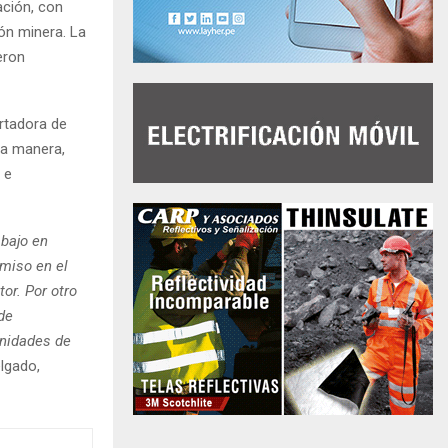
tación, con
ón minera. La
eron
rtadora de
ta manera,
 e
abajo en
miso en el
or. Por otro
de
unidades de
elgado,