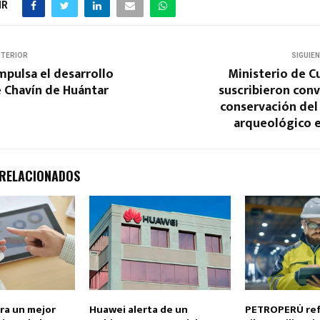
IR
NTERIOR
SIGUIE
pulsa el desarrollo
Ministerio de C
e Chavín de Huántar
suscribieron conv
conservación del
arqueológico 
 RELACIONADOS
ra un mejor
Huawei alerta de un
PETROPERÚ ref