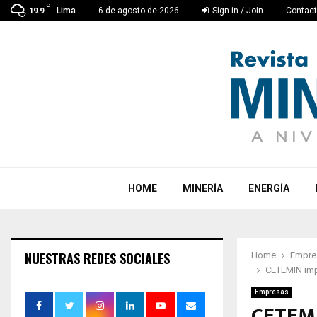
C
Lima
6 de agosto de 2026
Sign in / Join
Contac
19.9
HOME
MINERÍA
ENERGÍA
NUESTRAS REDES SOCIALES
Home
Empre
CETEMIN impu
Empresas
CETEMI