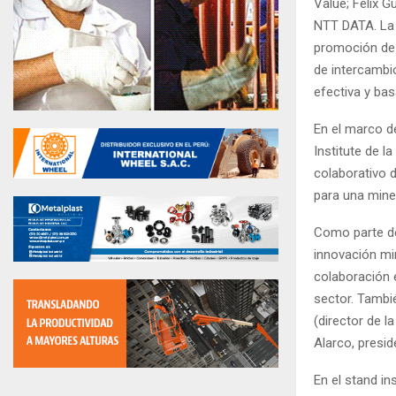
Value; Félix G
NTT DATA. La 
promoción de 
de intercambi
efectiva y ba
En el marco d
Institute de l
colaborativo d
para una mine
Como parte de
innovación mi
colaboración 
sector. Tambi
(director de 
Alarco, presid
En el stand i