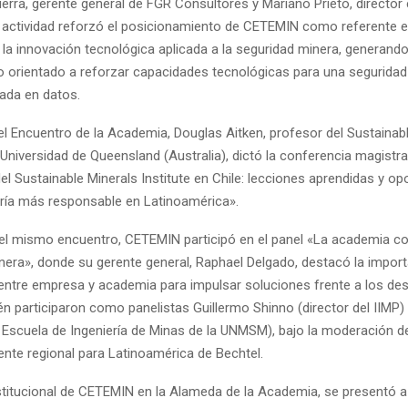
uerra, gerente general de FGR Consultores y Mariano Prieto, director 
actividad reforzó el posicionamiento de CETEMIN como referente e
la innovación tecnológica aplicada a la seguridad minera, generand
o orientado a reforzar capacidades tecnológicas para una segurida
sada en datos.
el Encuentro de la Academia, Douglas Aitken, profesor del Sustainab
a Universidad de Queensland (Australia), dictó la conferencia magistr
el Sustainable Minerals Institute en Chile: lecciones aprendidas y o
ría más responsable en Latinoamérica».
l mismo encuentro, CETEMIN participó en el panel «La academia 
nera», donde su gerente general, Raphael Delgado, destacó la import
entre empresa y academia para impulsar soluciones frente a los des
én participaron como panelistas Guillermo Shinno (director del IIMP)
la Escuela de Ingeniería de Minas de la UNMSM), bajo la moderación d
ente regional para Latinoamérica de Bechtel.
nstitucional de CETEMIN en la Alameda de la Academia, se presentó a