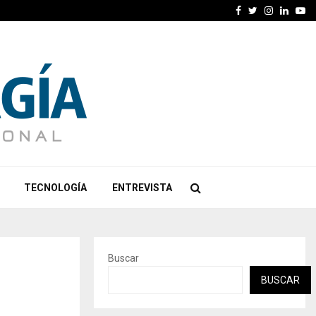
Facebook
Twitter
Instagra
Linked
Yo
TECNOLOGÍA
ENTREVISTA
Buscar
BUSCAR