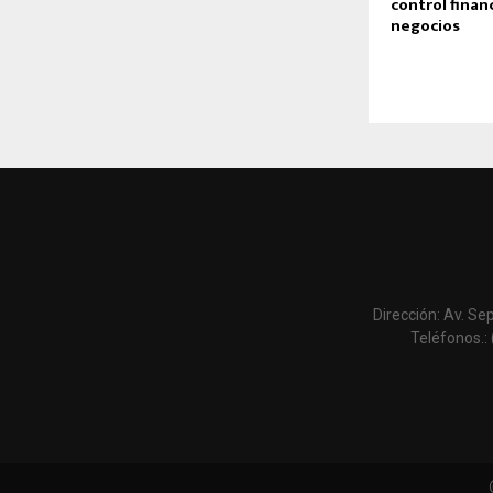
control finan
negocios
Dirección: Av. Se
Teléfonos.: