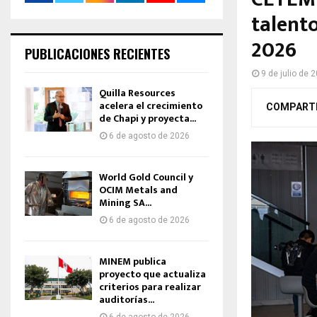
talent
2026
PUBLICACIONES RECIENTES
9 de julio de 
Quilla Resources
acelera el crecimiento
COMPART
de Chapi y proyecta...
6 de agosto de 2026
World Gold Council y
OCIM Metals and
Mining SA...
6 de agosto de 2026
MINEM publica
proyecto que actualiza
criterios para realizar
auditorías...