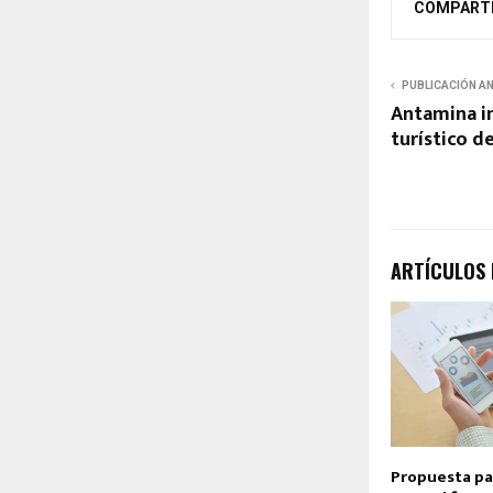
COMPART
PUBLICACIÓN A
Antamina im
turístico d
ARTÍCULOS
Propuesta pa