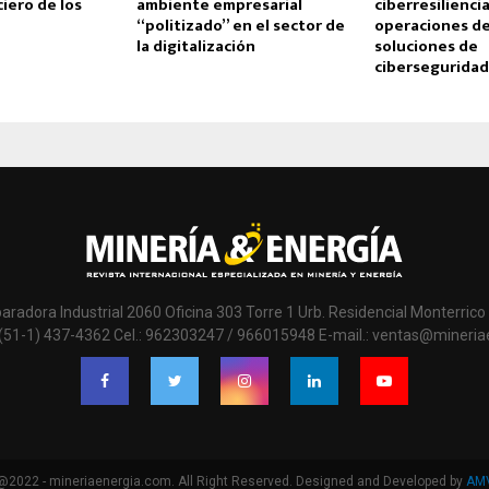
ciero de los
ambiente empresarial
ciberresilienci
“politizado” en el sector de
operaciones de
la digitalización
soluciones de
ciberseguridad
paradora Industrial 2060 Oficina 303 Torre 1 Urb. Residencial Monterrico 
 (51-1) 437-4362 Cel.: 962303247 / 966015948 E-mail.: ventas@mineri
@2022 - mineriaenergia.com. All Right Reserved. Designed and Developed by
AM