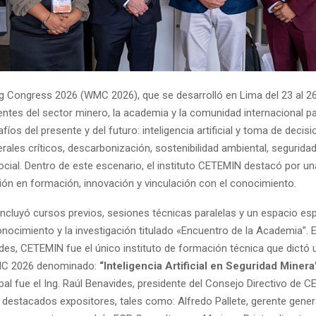
ng Congress 2026 (WMC 2026), que se desarrolló en Lima del 23 al 26 
entes del sector minero, la academia y la comunidad internacional pa
fíos del presente y del futuro: inteligencia artificial y toma de deci
rales críticos, descarbonización, sostenibilidad ambiental, seguridad
ial. Dentro de este escenario, el instituto CETEMIN destacó por u
ción en formación, innovación y vinculación con el conocimiento.
ncluyó cursos previos, sesiones técnicas paralelas y un espacio esp
onocimiento y la investigación titulado «Encuentro de la Academia”. 
ades, CETEMIN fue el único instituto de formación técnica que dictó 
MC 2026 denominado:
“Inteligencia Artificial en Seguridad Minera
pal fue el Ing. Raúl Benavides, presidente del Consejo Directivo de 
estacados expositores, tales como: Alfredo Pallete, gerente gener