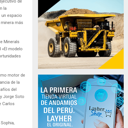
ejecutivo de
n la
o un espacio
d minera más
le Minerals
al «El modelo
portunidades
como motor de
ancia de la
afíos del
 y Jorge Soto
e Carlos
 Sophia,