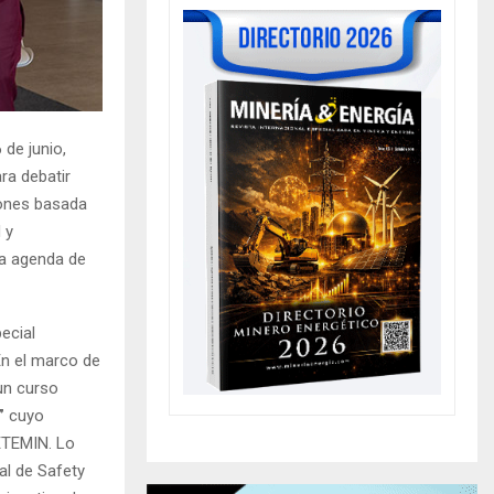
de junio,
ra debatir
siones basada
 y
na agenda de
ecial
En el marco de
un curso
”
cuyo
CETEMIN. Lo
al de Safety