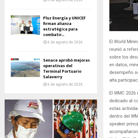
6 de agosto de 2026
Pluz Energía y UNICEF
firman alianza
estratégica para
combatir...
El World Mini
6 de agosto de 2026
reunió a refer
sobre los desa
Senace aprobó mejoras
en datos, mine
operativas del
Terminal Portuario
desempeño soc
Salaverry
alta participa
6 de agosto de 2026
El WMC 2026 i
dedicado al c
estas activid
dentro del W
speaker princi
acompañaron d