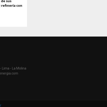
a de sus
 refinería con
- Lima - La Molina
aenergia.com
V