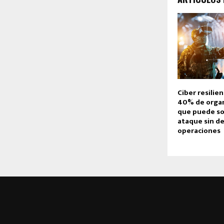
Ciber resilien
40% de organ
que puede so
ataque sin d
operaciones