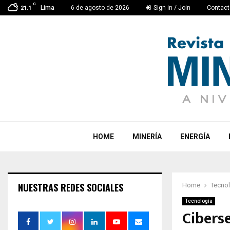
C
Lima
6 de agosto de 2026
Sign in / Join
Contact
21.1
HOME
MINERÍA
ENERGÍA
NUESTRAS REDES SOCIALES
Home
Tecno
Tecnología
Cibers