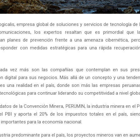
gicalis, empresa global de soluciones y servicios de tecnología de 
omunicaciones, los expertos resaltan que es primordial que 
yan planes de prevención frente a una amenaza cibernética, per
esponder con medidas estratégicas para una rápida recuperació
 cada vez más son las compañías que contemplan en sus pres
n digital para sus negocios. Más allá de un concepto y una tendenc
a es una realidad en el país, donde son más las empresas peruan
ecnológicas para continuar liderando su competitividad a nivel globa
datos de la Convención Minera, PERUMIN, la industria minera en el P
l PBI y aporta el 20% de los impuestos totales en el país, sie
importantes para la economía nacional.
dustria predominante para el país, los proyectos mineros van en aum