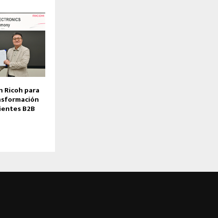
n Ricoh para
ansformación
lientes B2B