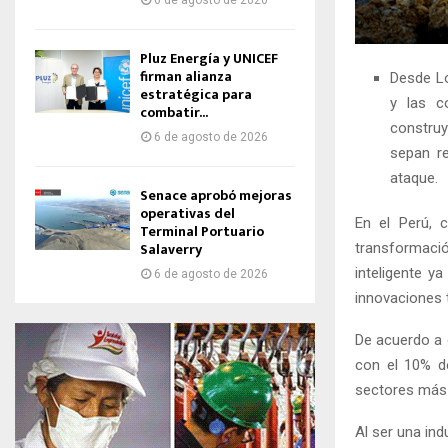
6 de agosto de 2026
Pluz Energía y UNICEF
firman alianza
Desde Lo
estratégica para
y las c
combatir...
constru
6 de agosto de 2026
sepan r
ataque.
Senace aprobó mejoras
operativas del
En el Perú,
Terminal Portuario
Salaverry
transformació
inteligente y
6 de agosto de 2026
innovaciones t
De acuerdo a 
con el 10% de
sectores más 
Al ser una in