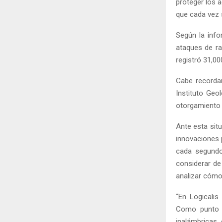
proteger los a
que cada vez 
Según la info
ataques de ra
registró 31,00
Cabe recordar
Instituto Geo
otorgamiento 
Ante esta sit
innovaciones 
cada segundo
considerar de
analizar cómo 
“En Logicalis
Como punto d
inalámbricas