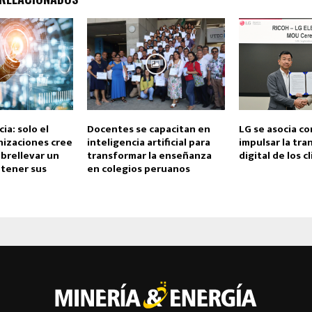
cia: solo el
Docentes se capacitan en
LG se asocia co
izaciones cree
inteligencia artificial para
impulsar la tr
brellevar un
transformar la enseñanza
digital de los c
etener sus
en colegios peruanos