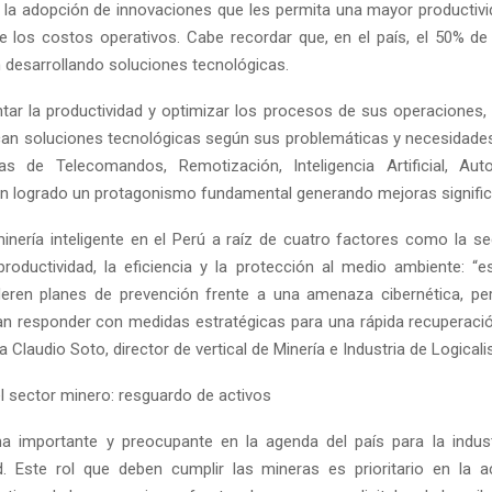
l la adopción de innovaciones que les permita una mayor productivi
e los costos operativos. Cabe recordar que, en el país, el 50% d
 desarrollando soluciones tecnológicas.
tar la productividad y optimizar los procesos de sus operaciones, 
an soluciones tecnológicas según sus problemáticas y necesidades.
ías de Telecomandos, Remotización, Inteligencia Artificial, Aut
 logrado un protagonismo fundamental generando mejoras significa
inería inteligente en el Perú a raíz de cuatro factores como la se
productividad, la eficiencia y la protección al medio ambiente: “es
deren planes de prevención frente a una amenaza cibernética, pe
an responder con medidas estratégicas para una rápida recuperaci
a Claudio Soto, director de vertical de Minería e Industria de Logicalis
el sector minero: resguardo de activos
a importante y preocupante en la agenda del país para la indust
d. Este rol que deben cumplir las mineras es prioritario en la a