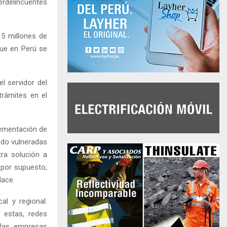
berdelincuentes
15 millones de
que en Perú se
l servidor del
trámites en el
.
lementación de
ndo vulneradas
ra solución a
 por supuesto,
lace.
al y regional.
 estas, redes
 las empresas