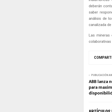
deberán conta
saber respon
análisis de l
canalizada de
Las mineras 
colaborativas
COMPART
PUBLICACIÓN A
ABB lanza n
para maxim
disponibil
ARTÍCULOS