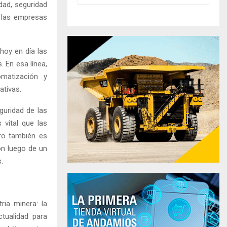
dad, seguridad
e las empresas
hoy en día las
 En esa línea,
omatización y
tivas.
guridad de las
 vital que las
ro también es
ón luego de un
.
ria minera: la
ctualidad para