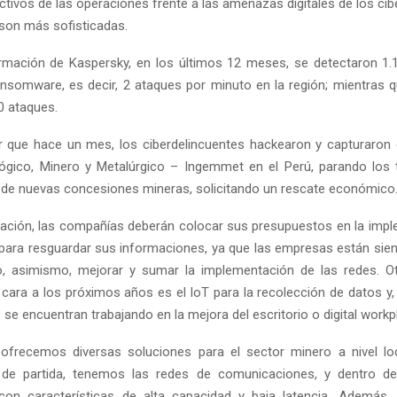
ctivos de las operaciones frente a las amenazas digitales de los ci
son más sofisticadas.
rmación de Kaspersky, en los últimos 12 meses, se detectaron 1.
nsomware, es decir, 2 ataques por minuto en la región; mientras 
0 ataques.
 que hace un mes, los ciberdelincuentes hackearon y capturaron e
lógico, Minero y Metalúrgico – Ingemmet en el Perú, parando los 
de nuevas concesiones mineras, solicitando un rescate económico
uación, las compañías deberán colocar sus presupuestos en la imp
para resguardar sus informaciones, ya que las empresas están sie
, asimismo, mejorar y sumar la implementación de las redes. Ot
 cara a los próximos años es el IoT para la recolección de datos y,
se encuentran trabajando en la mejora del escritorio o digital workp
 ofrecemos diversas soluciones para el sector minero a nivel loc
e partida, tenemos las redes de comunicaciones, y dentro de
 con características de alta capacidad y baja latencia. Además,