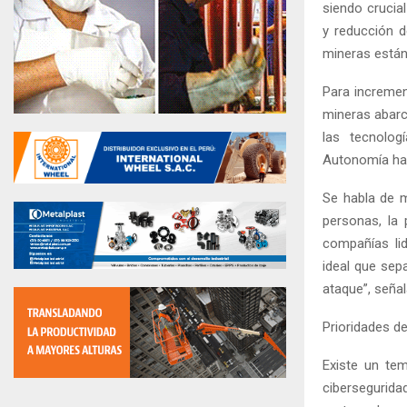
siendo crucia
y reducción d
mineras están
Para incremen
mineras abarc
las tecnolog
Autonomía han
Se habla de m
personas, la 
compañías li
ideal que sep
ataque”, señal
Prioridades d
Existe un tem
cibersegurida