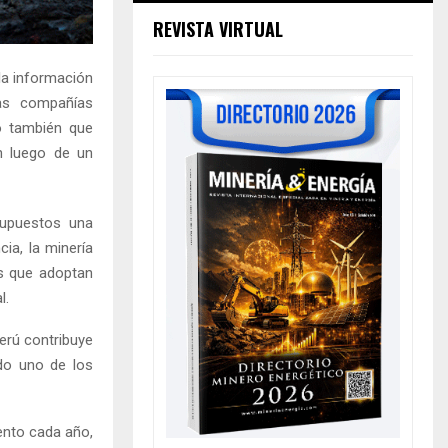
REVISTA VIRTUAL
la información
las compañías
o también que
n luego de un
upuestos una
ia, la minería
as que adoptan
l.
erú contribuye
ndo uno de los
ento cada año,