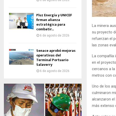
6 de agosto de 2026
Pluz Energía y UNICEF
firman alianza
estratégica para
La minera aus
combatir...
su proyecto de
6 de agosto de 2026
refuerzan el p
las zonas eva
Senace aprobó mejoras
operativas del
La compañía i
Terminal Portuario
en el proyect
Salaverry
cercanos a la 
6 de agosto de 2026
metros con co
Uno de los as
culminaron mi
alcanzaron el 
más extenso d