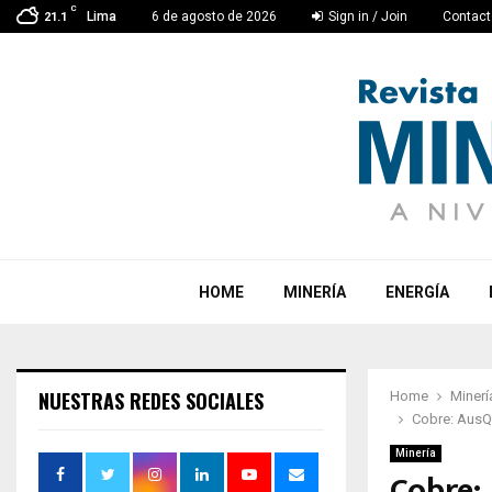
C
Lima
6 de agosto de 2026
Sign in / Join
Contact
21.1
HOME
MINERÍA
ENERGÍA
NUESTRAS REDES SOCIALES
Home
Minerí
Cobre: AusQ
Minería
Cobre: