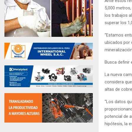
Ante estos re
5,000 metros,
los trabajos 
superar los 1
“Estamos entu
ubicados por 
mineralizació
Busca definir
La nueva camp
considera que
altas de cobre
“Los datos q
proporcionand
potencial de 
hipótesis, la 