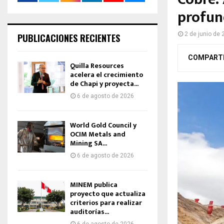
profun
2 de junio de
PUBLICACIONES RECIENTES
COMPART
Quilla Resources
acelera el crecimiento
de Chapi y proyecta...
6 de agosto de 2026
World Gold Council y
OCIM Metals and
Mining SA...
6 de agosto de 2026
MINEM publica
proyecto que actualiza
criterios para realizar
auditorías...