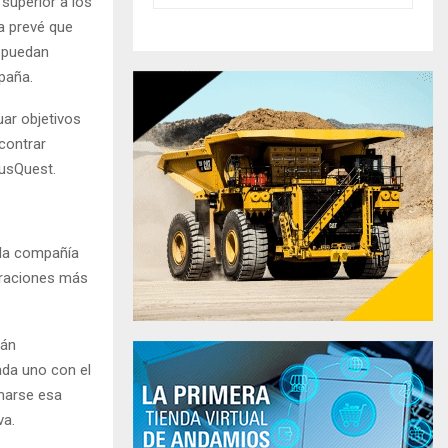
superior a los
a prevé que
o puedan
paña.
ar objetivos
contrar
AusQuest.
 la compañía
traciones más
tán
ada uno con el
rmarse esa
va.