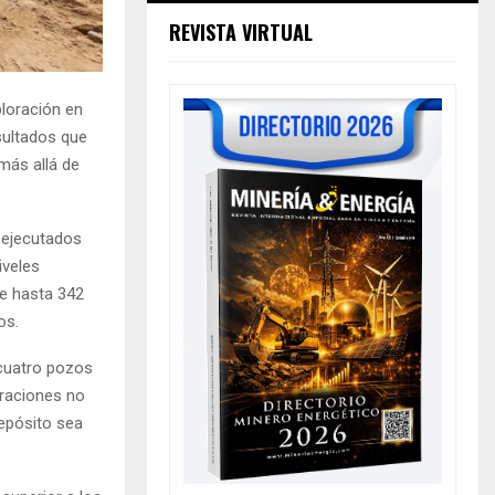
REVISTA VIRTUAL
ploración en
esultados que
 más allá de
 ejecutados
iveles
de hasta 342
os.
 cuatro pozos
oraciones no
depósito sea