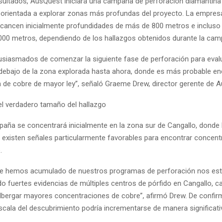
sultados, AusQuest iniciará una campaña de perforación diamantina 
 orientada a explorar zonas más profundas del proyecto. La empres
alcancen inicialmente profundidades de más de 800 metros e inclus
,000 metros, dependiendo de los hallazgos obtenidos durante la cam
siasmados de comenzar la siguiente fase de perforación para evalu
debajo de la zona explorada hasta ahora, donde es más probable en
n de cobre de mayor ley”, señaló Graeme Drew, director gerente de 
 el verdadero tamaño del hallazgo
aña se concentrará inicialmente en la zona sur de Cangallo, donde
 existen señales particularmente favorables para encontrar concen
.
ue hemos acumulado de nuestros programas de perforación nos es
o fuertes evidencias de múltiples centros de pórfido en Cangallo, c
albergar mayores concentraciones de cobre”, afirmó Drew. De confi
escala del descubrimiento podría incrementarse de manera significati