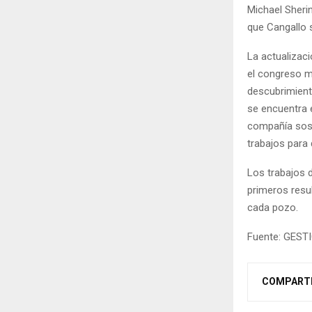
Michael Sheri
que Cangallo 
La actualizac
el congreso m
descubrimient
se encuentra 
compañía sost
trabajos para 
Los trabajos 
primeros res
cada pozo.
Fuente: GEST
COMPART