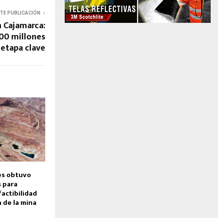
NTE PUBLICACIÓN
n Cajamarca:
00 millones
 etapa clave
es obtuvo
s para
factibilidad
 de la mina