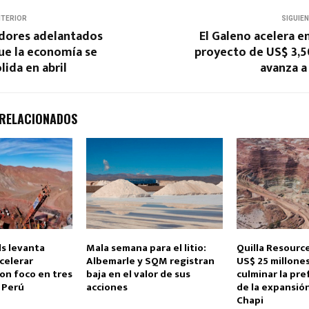
NTERIOR
SIGUIE
adores adelantados
El Galeno acelera e
ue la economía se
proyecto de US$ 3,5
ida en abril
avanza a
 RELACIONADOS
ls levanta
Mala semana para el litio:
Quilla Resourc
acelerar
Albemarle y SQM registran
US$ 25 millone
on foco en tres
baja en el valor de sus
culminar la pre
 Perú
acciones
de la expansión
Chapi