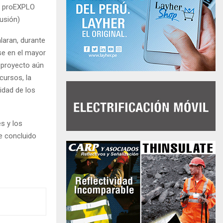
en proEXPLO
usión)
laran, durante
se en el mayor
 proyecto aún
cursos, la
idad de los
s y los
e concluido