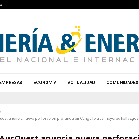
o
EMPRESAS
ECONOMÍA
ACTUALIDAD
COMUNIDADES
a
uest anuncia nueva perforación profunda en Cangallo tras mayores hallazgos
 AusQuest anuncia nueva perforac