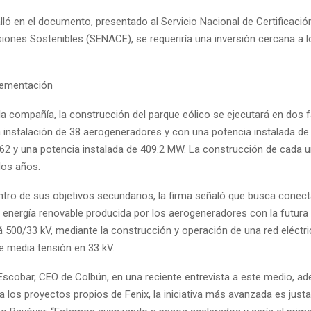
lló en el documento, presentado al Servicio Nacional de Certificaci
rsiones Sostenibles (SENACE), se requeriría una inversión cercana a
lementación
la compañía, la construcción del parque eólico se ejecutará en dos 
a instalación de 38 aerogeneradores y con una potencia instalada de 
62 y una potencia instalada de 409.2 MW. La construcción de cada 
dos años.
tro de sus objetivos secundarios, la firma señaló que busca conecta
 energía renovable producida por los aerogeneradores con la futura
ilá 500/33 kV, mediante la construcción y operación de una red eléctr
e media tensión en 33 kV.
Escobar, CEO de Colbún, en una reciente entrevista a este medio, ad
a los proyectos propios de Fenix, la iniciativa más avanzada es just