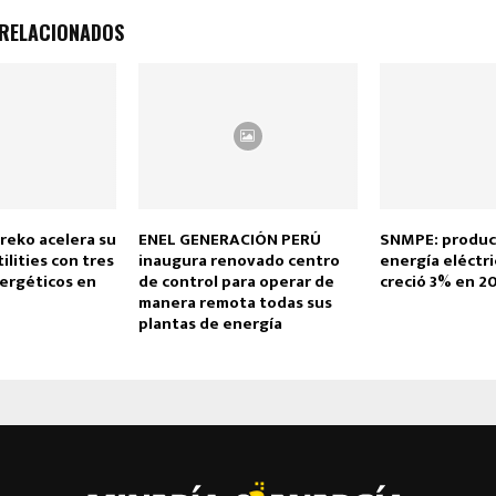
 RELACIONADOS
reko acelera su
ENEL GENERACIÓN PERÚ
SNMPE: produc
ilities con tres
inaugura renovado centro
energía eléctri
ergéticos en
de control para operar de
creció 3% en 2
manera remota todas sus
plantas de energía