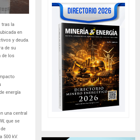
 tras la
 ubicada en
ctivos y deuda.
ra de su
 de los
 Impacto
u
 de energía
n una central
MW, que se
 de
a 500 kV.