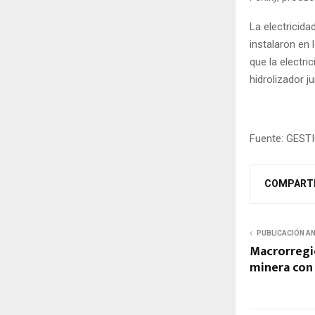
La electricida
instalaron en 
que la electri
hidrolizador j
Fuente: GEST
COMPART
PUBLICACIÓN A
Macrorregió
minera con