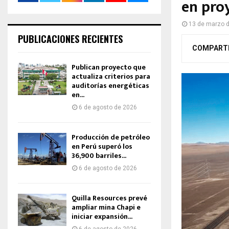
en pro
13 de marzo 
PUBLICACIONES RECIENTES
COMPART
Publican proyecto que
actualiza criterios para
auditorías energéticas
en...
6 de agosto de 2026
Producción de petróleo
en Perú superó los
36,900 barriles...
6 de agosto de 2026
Quilla Resources prevé
ampliar mina Chapi e
iniciar expansión...