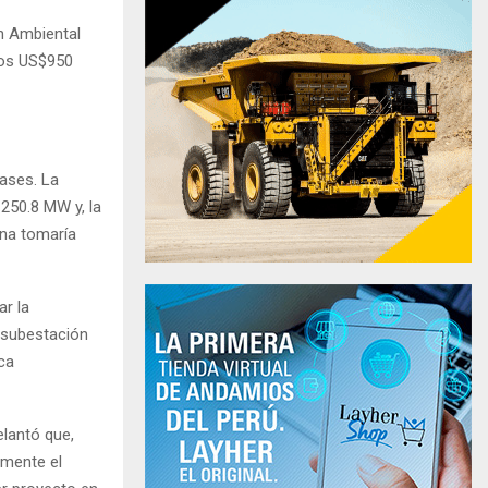
ón Ambiental
 los US$950
fases. La
250.8 MW y, la
una tomaría
r la
 subestación
ica
elantó que,
amente el