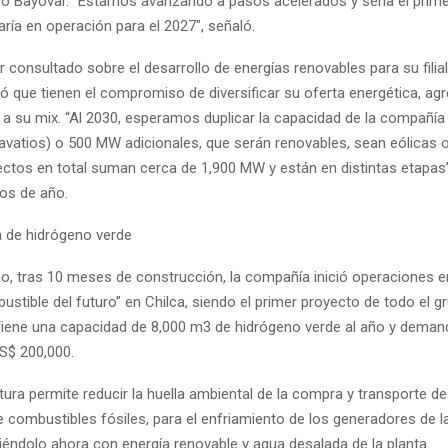
co Bayóvar. “Estamos avanzando a pasos acelerados y sería el prim
traría en operación para el 2027″, señaló.
er consultado sobre el desarrollo de energías renovables para su filia
ló que tienen el compromiso de diversificar su oferta energética, ag
 a su mix. “Al 2030, esperamos duplicar la capacidad de la compañía
atios) o 500 MW adicionales, que serán renovables, sean eólicas o
ectos en total suman cerca de 1,900 MW y están en distintas etapas”,
ios de año.
a de hidrógeno verde
mo, tras 10 meses de construcción, la compañía inició operaciones en
stible del futuro” en Chilca, siendo el primer proyecto de todo el g
 Tiene una capacidad de 8,000 m3 de hidrógeno verde al año y dema
US$ 200,000.
tura permite reducir la huella ambiental de la compra y transporte d
e combustibles fósiles, para el enfriamiento de los generadores de l
iéndolo ahora con energía renovable y agua desalada de la planta.