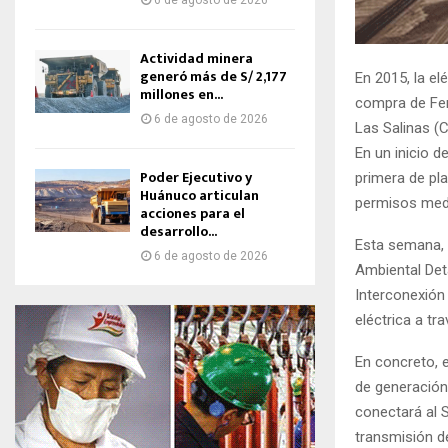
6 de agosto de 2026
Actividad minera
generó más de S/ 2,177
En 2015, la el
millones en...
compra de Fen
6 de agosto de 2026
Las Salinas (C
En un inicio d
Poder Ejecutivo y
primera de pl
Huánuco articulan
permisos medi
acciones para el
desarrollo...
Esta semana, F
6 de agosto de 2026
Ambiental Det
Interconexión 
eléctrica a tr
En concreto, 
de generación
conectará al 
transmisión de