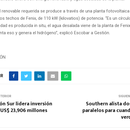
d renovable requerida se produce a través de una planta fotovoltaica
los techos de Fenix, de 110 kW (kilovatios) de potencia. “Es un círcul
cidad es producida in situ, el agua desalada viene de la planta de Fenix
unta eso y genera el hidrógeno”, explicó Escobar a Gestión.
IÓN
IR
NTERIOR
SIGUIE
n Sur lidera inversión
Southern alista d
 US$ 23,906 millones
paralelos para cuan
ver