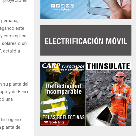
er proyecto en
l peruana,
regando este
 y eso implica
 solares o un
 detalló a
 su planta del
rupo y de Fenix
ndó una
e hidrógeno
a planta de