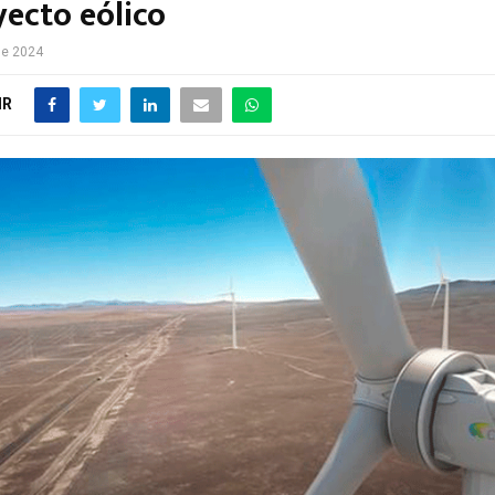
yecto eólico
de 2024
IR