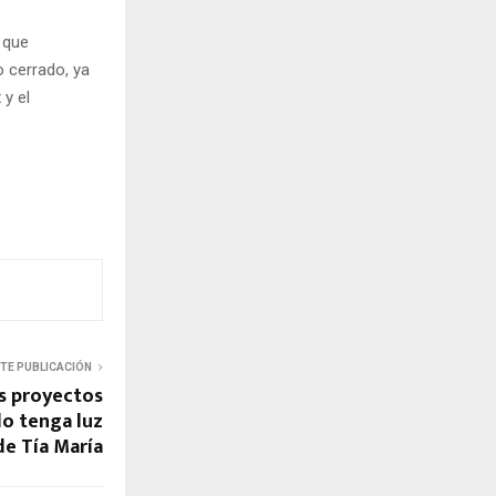
 que
o cerrado, ya
 y el
NTE PUBLICACIÓN
os proyectos
do tenga luz
de Tía María