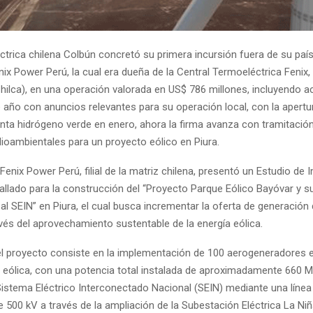
éctrica chilena Colbún concretó su primera incursión fuera de su país
ix Power Perú, la cual era dueña de la Central Termoeléctrica Fenix,
hilca), en una operación valorada en US$ 786 millones, incluyendo a
e año con anuncios relevantes para su operación local, con la apertu
anta hidrógeno verde en enero, ahora la firma avanza con tramitación
oambientales para un proyecto eólico en Piura.
enix Power Perú, filial de la matriz chilena, presentó un Estudio de
allado para la construcción del “Proyecto Parque Eólico Bayóvar y s
al SEIN” en Piura, el cual busca incrementar la oferta de generación
avés del aprovechamiento sustentable de la energía eólica.
el proyecto consiste en la implementación de 100 aerogeneradores e
 eólica, con una potencia total instalada de aproximadamente 660 
Sistema Eléctrico Interconectado Nacional (SEIN) mediante una línea
 500 kV a través de la ampliación de la Subestación Eléctrica La Niñ