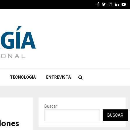
Facebook
Twitter
Instagra
Linked
Yo
TECNOLOGÍA
ENTREVISTA
Buscar
BUSCAR
lones