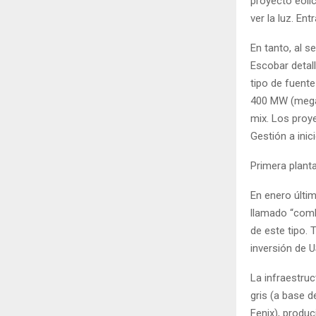
proyecto eóli
ver la luz. En
En tanto, al s
Escobar detal
tipo de fuente
400 MW (megav
mix. Los proy
Gestión a inic
Primera plant
En enero últi
llamado “combu
de este tipo.
inversión de 
La infraestruc
gris (a base d
Fenix), produc