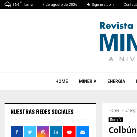
C
Lima
7 de agosto de 2026
Sign in / Join
Contac
19.9
HOME
MINERÍA
ENERGÍA
NUESTRAS REDES SOCIALES
Home
Energí
Energía
Colbún