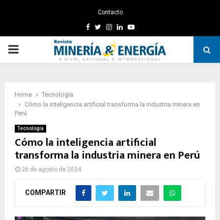
Contacto
Facebook
Twitter
Instagram
Linkedin
Youtube
PRIMARY
MENU
Home
Tecnología
Cómo la inteligencia artificial transforma la industria minera en
Perú
Tecnología
Cómo la inteligencia artificial
transforma la industria minera en Perú
26 de agosto de 2024
COMPARTIR