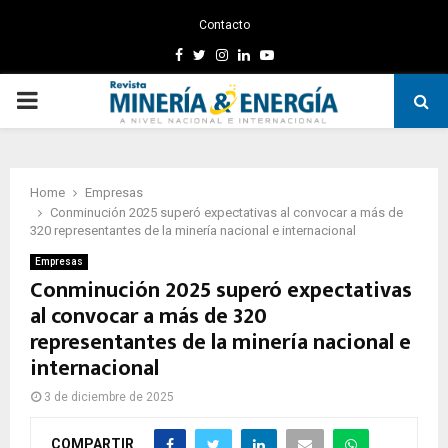
Contacto
Facebook
Twitter
Instagram
Linkedin
Youtube
PRIMARY
MENU
Home
Empresas
Conminución 2025 superó expectativas al convocar a más de
320 representantes de la minería nacional e internacional
Empresas
Conminución 2025 superó expectativas
al convocar a más de 320
representantes de la minería nacional e
internacional
3 de diciembre de 2025
COMPARTIR