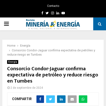
Contacto
Facebook
Twitter
Instagram
Linkedin
Youtube
PRIMARY
MENU
Home
Energía
Consorcio Condor-Jaguar confirma expectativa de petróleo y
reduce riesgo en Tumbes
Energía
Consorcio Condor-Jaguar confirma
expectativa de petróleo y reduce riesgo
en Tumbes
2 de septiembre de 2024
COMPARTIR