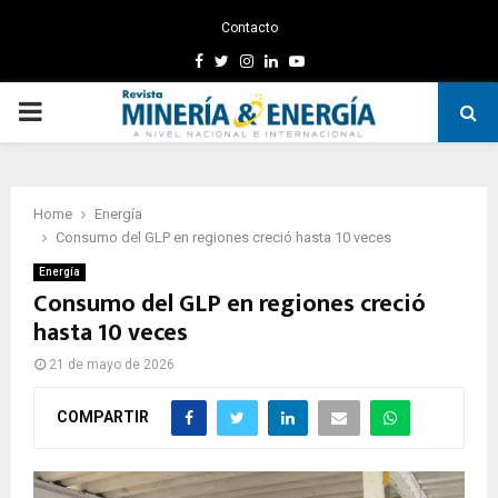
Contacto
Facebook
Twitter
Instagram
Linkedin
Youtube
PRIMARY
MENU
Home
Energía
Consumo del GLP en regiones creció hasta 10 veces
Energía
Consumo del GLP en regiones creció
hasta 10 veces
21 de mayo de 2026
COMPARTIR