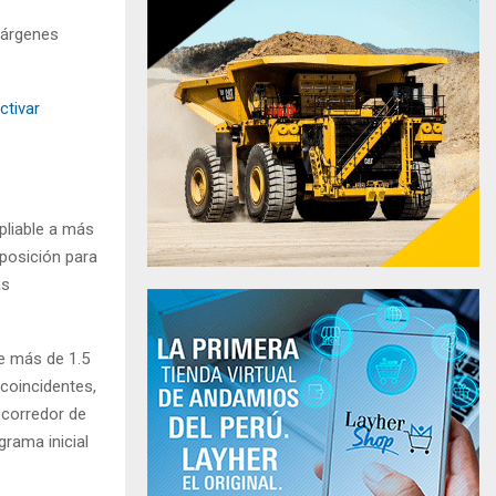
márgenes
ctivar
pliable a más
posición para
as
e más de 1.5
 coincidentes,
 corredor de
rama inicial