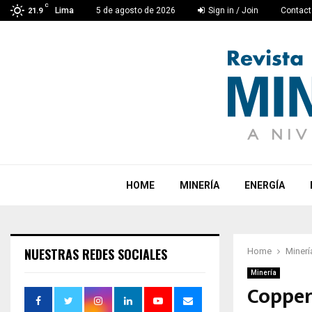
C
Lima
5 de agosto de 2026
Sign in / Join
Contact
21.9
HOME
MINERÍA
ENERGÍA
NUESTRAS REDES SOCIALES
Home
Minerí
Minería
Coppern