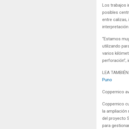
Los trabajos i
posibles cent
entre calizas,
interpretación 
“Estamos muy 
utilizando par
varios kilóme
perforación”, 
LEA TAMBIÉN
Puno
Coppernico a
Coppernico cu
la ampliación 
del proyecto 
para gestiona