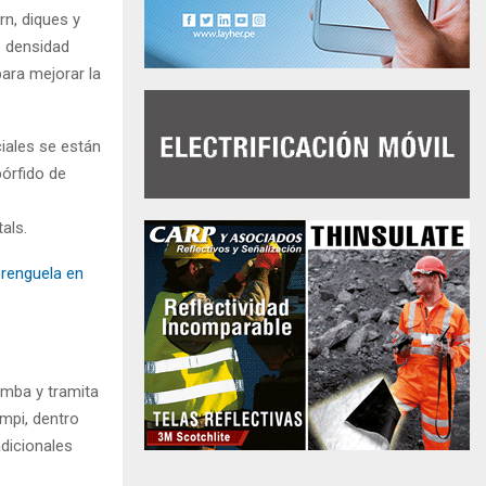
rn, diques y
e densidad
para mejorar la
iales se están
pórfido de
als.
erenguela en
amba y tramita
umpi, dentro
dicionales