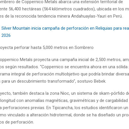
ombrero de Coppernico Metals abarca una extensión territorial de
te 56,400 hectáreas (564 kilómetros cuadrados), ubicada en los 
es de la reconocida tendencia minera Andahuaylas-Yauri en Perú.
:
Silver Mountain inicia campaña de perforación en Reliquias para rea
n 2026
oyecta perforar hasta 5,000 metros en Sombrero
ppernico Metals proyecta una campaña inicial de 2,500 metros, am
os según resultados. “Coppernico se encuentra ahora en una sólida 
rama integral de perforación multiobjetivo que podría brindar divers
 para un descubrimiento transformado”, sostuvo Bebek.
oyecto, también destaca la zona Nioc, un sistema de skarn-pórfido d
 longitud con anomalías magnéticas, gravimétricas y de cargabilidad
a perforaciones previas. En Tipicancha, los estudios identificaron un
mo vinculado a alteración hidrotermal, donde se ha diseñado un prog
os de perforación.