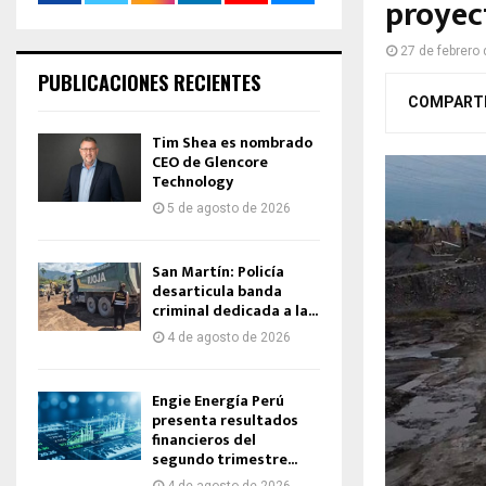
proyec
27 de febrero
PUBLICACIONES RECIENTES
COMPART
Tim Shea es nombrado
CEO de Glencore
Technology
5 de agosto de 2026
San Martín: Policía
desarticula banda
criminal dedicada a la...
4 de agosto de 2026
Engie Energía Perú
presenta resultados
financieros del
segundo trimestre...