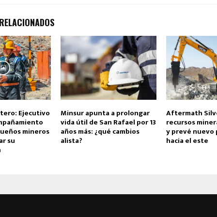
 RELACIONADOS
tero: Ejecutivo
Minsur apunta a prolongar
Aftermath Silv
ompañamiento
vida útil de San Rafael por 13
recursos miner
queños mineros
años más: ¿qué cambios
y prevé nuevo 
ar su
alista?
hacia el este
n