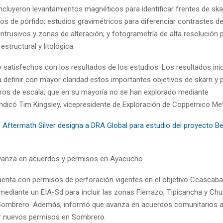
ncluyeron levantamientos magnéticos para identificar frentes de ska
ros de pórfido; estudios gravimétricos para diferenciar contrastes d
 intrusivos y zonas de alteración; y fotogrametría de alta resolución 
estructural y litológica.
satisfechos con los resultados de los estudios. Los resultados inic
a definir con mayor claridad estos importantes objetivos de skarn y 
tros de escala, que en su mayoría no se han explorado mediante
indicó Tim Kingsley, vicepresidente de Exploración de Coppernico Met
:
Aftermath Silver designa a DRA Global para estudio del proyecto B
vanza en acuerdos y permisos en Ayacucho
enta con permisos de perforación vigentes en el objetivo Ccascab
mediante un EIA-Sd para incluir las zonas Fierrazo, Tipicancha y Ch
Sombrero. Además, informó que avanza en acuerdos comunitarios a
r nuevos permisos en Sombrero.