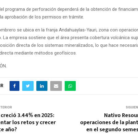
del programa de perforación dependerá de la obtención de financiam
 la aprobación de los permisos en trámite.
ombrero se ubica en la franja Andahuaylas-Yauri, zona con operaci
o. La empresa sostiene que el área presenta cobertura volcánica supe
xposición directa de los sistemas mineralizados, lo que hace necesari
ndirecta mediante métodos geofísicos.
IÓN.
IR
NTERIOR
SIGUIE
 creció 3.44% en 2025:
Nativo Resour
ntar los retos y crecer
operaciones de la plan
te año?
en el segundo semes