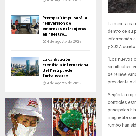
4 de agosto de 2026
Promperú impulsará la
reinversión de
La minera can
empresas extranjeras
dentro de su 
en nuestro...
información s
4 de agosto de 2026
y 2027, sujeto
La calificación
“Los nuevos c
crediticia internacional
significativo
del Perú puede
de relieve va
fortalecerse
presidente y d
4 de agosto de 2026
Según la empre
controles estr
principales bl
magnetita que
rumbo han sid