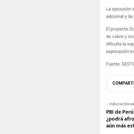
La ejecución 
adicional y de
El proyecto S
de cobre y or
dificulta la e
exploración i
Fuente: GEST
COMPART
PUBLICACIÓN A
PBI de Perú
¿podrá afro
aún más es