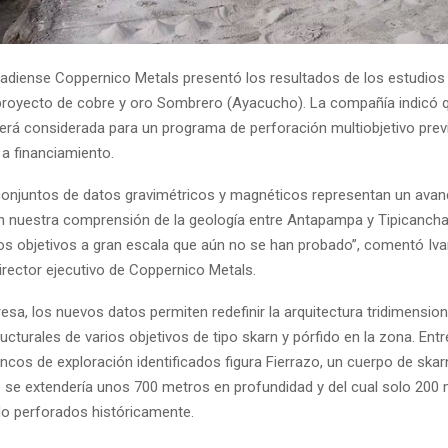
adiense Coppernico Metals presentó los resultados de los estudios
proyecto de cobre y oro Sombrero (Ayacucho). La compañía indicó q
erá considerada para un programa de perforación multiobjetivo prev
 a financiamiento.
onjuntos de datos gravimétricos y magnéticos representan un avan
 en nuestra comprensión de la geología entre Antapampa y Tipicancha
rios objetivos a gran escala que aún no se han probado”, comentó Iv
irector ejecutivo de Coppernico Metals.
sa, los nuevos datos permiten redefinir la arquitectura tridimension
ucturales de varios objetivos de tipo skarn y pórfido en la zona. Entr
ancos de exploración identificados figura Fierrazo, un cuerpo de skar
 se extendería unos 700 metros en profundidad y del cual solo 200
o perforados históricamente.