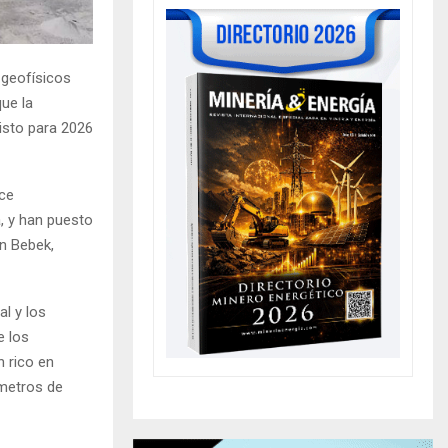
 geofísicos
ue la
isto para 2026
ce
, y han puesto
an Bebek,
al y los
e los
n rico en
 metros de