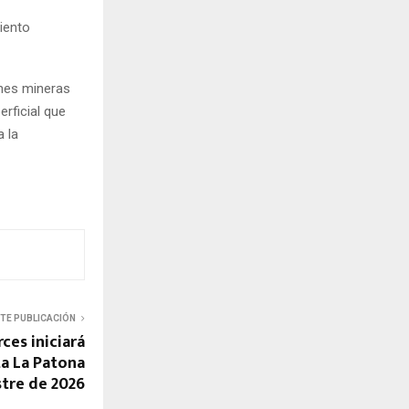
iento
ones mineras
rficial que
a la
NTE PUBLICACIÓN
ces iniciará
ta La Patona
tre de 2026