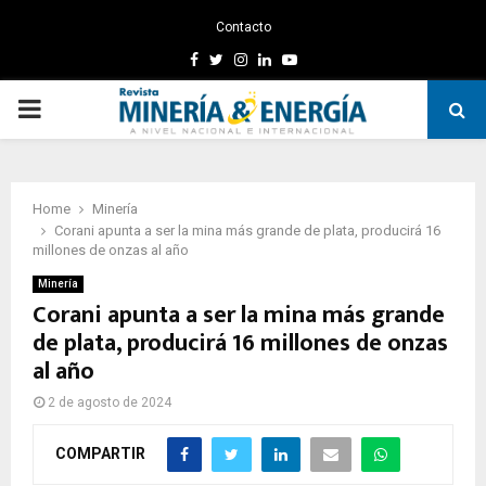
Contacto
Facebook
Twitter
Instagram
Linkedin
Youtube
PRIMARY
MENU
Home
Minería
Corani apunta a ser la mina más grande de plata, producirá 16
millones de onzas al año
Minería
Corani apunta a ser la mina más grande
de plata, producirá 16 millones de onzas
al año
2 de agosto de 2024
COMPARTIR