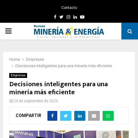
Contacto
Facebook
Twitter
Instagram
Linkedin
Youtube
PRIMARY
MENU
Home
Empresas
Decisiones inteligentes para una minería más eficiente
Empresas
Decisiones inteligentes para una
minería más eficiente
24 de septiembre de 2025
COMPARTIR