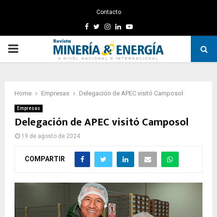
Contacto
Facebook
Twitter
Instagram
Linkedin
Youtube
PRIMARY
MENU
Home
Empresas
Delegación de APEC visitó Camposol
Empresas
Delegación de APEC visitó Camposol
19 de agosto de 2024
COMPARTIR