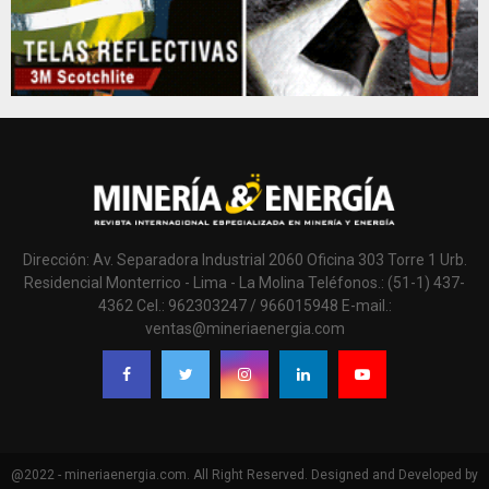
Dirección: Av. Separadora Industrial 2060 Oficina 303 Torre 1 Urb.
Residencial Monterrico - Lima - La Molina Teléfonos.: (51-1) 437-
4362 Cel.: 962303247 / 966015948 E-mail.:
ventas@mineriaenergia.com
@2022 - mineriaenergia.com. All Right Reserved. Designed and Developed by