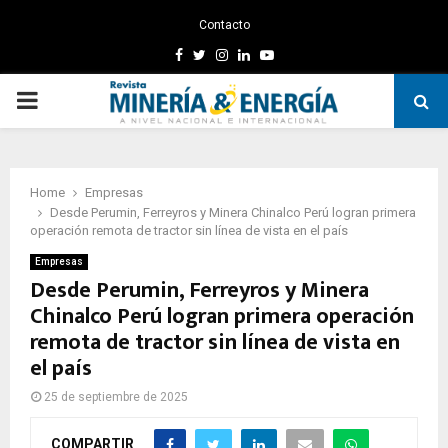
Contacto
Facebook
Twitter
Instagram
Linkedin
Youtube
PRIMARY
MENU
Home
Empresas
Desde Perumin, Ferreyros y Minera Chinalco Perú logran primera
operación remota de tractor sin línea de vista en el país
Empresas
Desde Perumin, Ferreyros y Minera
Chinalco Perú logran primera operación
remota de tractor sin línea de vista en
el país
25 de septiembre de 2025
COMPARTIR