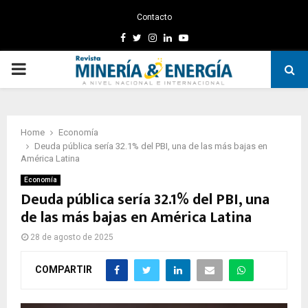
Contacto
Facebook
Twitter
Instagram
Linkedin
Youtube
PRIMARY
MENU
Home
Economía
Deuda pública sería 32.1% del PBI, una de las más bajas en
América Latina
Economía
Deuda pública sería 32.1% del PBI, una
de las más bajas en América Latina
28 de agosto de 2025
COMPARTIR