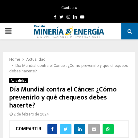
Contacto
Facebook
Twitter
Instagram
Linkedin
Youtube
PRIMARY
MENU
Home
Actualidad
Día Mundial contra el Cáncer: ¿Cómo prevenirlo y qué chequeos
debes hacerte?
Actualidad
Día Mundial contra el Cáncer: ¿Cómo
prevenirlo y qué chequeos debes
hacerte?
2 de febrero de 2024
COMPARTIR