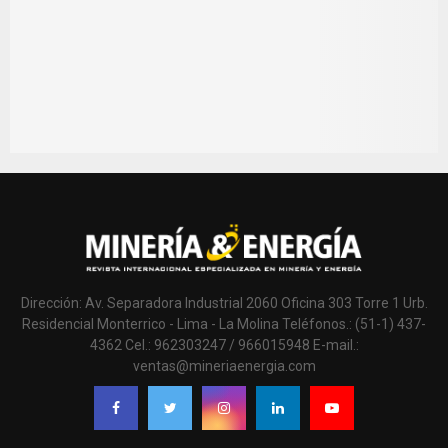
Dirección: Av. Separadora Industrial 2060 Oficina 303 Torre 1 Urb.
Residencial Monterrico - Lima - La Molina Teléfonos.: (51-1) 437-
4362 Cel.: 962303247 / 966015948 E-mail.:
ventas@mineriaenergia.com