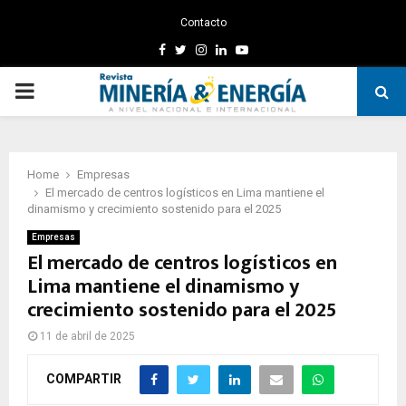
Contacto
Facebook
Twitter
Instagram
Linkedin
Youtube
PRIMARY
MENU
Home
Empresas
El mercado de centros logísticos en Lima mantiene el
dinamismo y crecimiento sostenido para el 2025
Empresas
El mercado de centros logísticos en
Lima mantiene el dinamismo y
crecimiento sostenido para el 2025
11 de abril de 2025
COMPARTIR