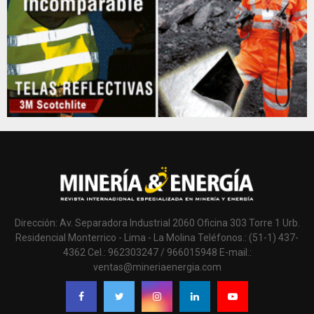
Dirección: Av. Separadora Industrial 2060 Oficina 303 Torre 1 Urb.
Residencial Monterrico - Lima - La Molina Teléfonos.: (51-1) 437-
4362 Cel.: 962303247 / 966015948 E-mail.:
ventas@mineriaenergia.com