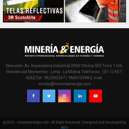
Dirección: Av. Separadora Industrial 2060 Oficina 303 Torre 1 Urb.
Residencial Monterrico - Lima - La Molina Teléfonos.: (51-1) 437-
4362 Cel.: 962303247 / 966015948 E-mail.:
ventas@mineriaenergia.com
@2022 - mineriaenergia.com. All Right Reserved. Designed and Developed by
AMV