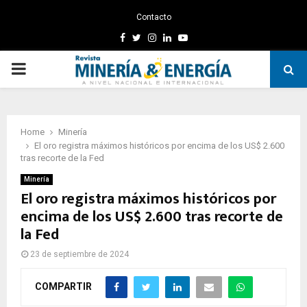
Contacto
Facebook
Twitter
Instagram
Linkedin
Youtube
PRIMARY
MENU
Home
Minería
El oro registra máximos históricos por encima de los US$ 2.600
tras recorte de la Fed
Minería
El oro registra máximos históricos por
encima de los US$ 2.600 tras recorte de
la Fed
23 de septiembre de 2024
COMPARTIR