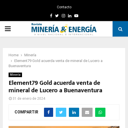
Contacto
Facebook
Twitter
Instagram
Linkedin
Youtube
PRIMARY
MENU
Home
Minería
Element79 Gold acuerda venta de mineral de Lucero a
Buenaventura
Minería
Element79 Gold acuerda venta de
mineral de Lucero a Buenaventura
31 de enero de 2024
COMPARTIR