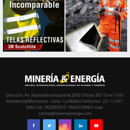
Dirección: Av. Separadora Industrial 2060 Oficina 303 Torre 1 Urb.
Residencial Monterrico - Lima - La Molina Teléfonos.: (51-1) 437-
4362 Cel.: 962303247 / 966015948 E-mail.:
ventas@mineriaenergia.com