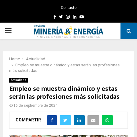
Contacto
Facebook
Twitter
Instagram
Linkedin
Youtube
PRIMARY
MENU
Home
Actualidad
Empleo se muestra dinámico y estas serán las profesiones
más solicitadas
Actualidad
Empleo se muestra dinámico y estas
serán las profesiones más solicitadas
16 de septiembre de 2024
COMPARTIR