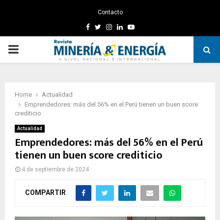
Contacto
Facebook
Twitter
Instagram
Linkedin
Youtube
PRIMARY
MENU
Home
Actualidad
Emprendedores: más del 56% en el Perú tienen un buen score
crediticio
Actualidad
Emprendedores: más del 56% en el Perú
tienen un buen score crediticio
4 de septiembre de 2024
COMPARTIR