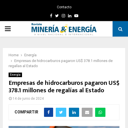
Contacto
Facebook
Twitter
Instagram
Linkedin
Youtube
PRIMARY
MENU
Home
Energía
Empresas de hidrocarburos pagaron US$ 378.1 millones de
regalías al Estado
Energía
Empresas de hidrocarburos pagaron US$
378.1 millones de regalías al Estado
14 de junio de 2024
COMPARTIR