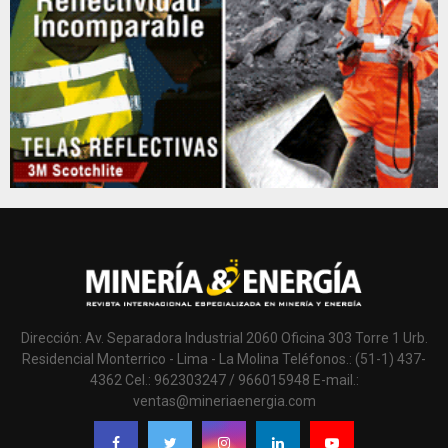
Dirección: Av. Separadora Industrial 2060 Oficina 303 Torre 1 Urb.
Residencial Monterrico - Lima - La Molina Teléfonos.: (51-1) 437-
4362 Cel.: 962303247 / 966015948 E-mail.:
ventas@mineriaenergia.com