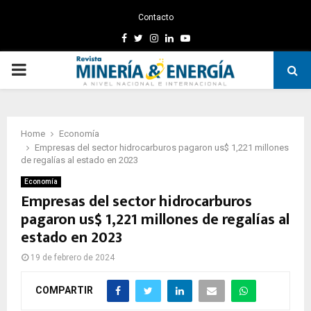
Contacto
Facebook
Twitter
Instagram
Linkedin
Youtube
PRIMARY
MENU
Home
Economía
Empresas del sector hidrocarburos pagaron us$ 1,221 millones
de regalías al estado en 2023
Economía
Empresas del sector hidrocarburos
pagaron us$ 1,221 millones de regalías al
estado en 2023
19 de febrero de 2024
COMPARTIR