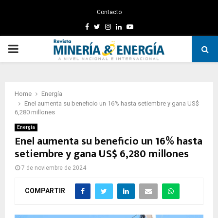
Contacto
Facebook
Twitter
Instagram
Linkedin
Youtube
PRIMARY
MENU
Home
Energía
Enel aumenta su beneficio un 16% hasta setiembre y gana US$
6,280 millones
Energía
Enel aumenta su beneficio un 16% hasta
setiembre y gana US$ 6,280 millones
7 de noviembre de 2024
COMPARTIR